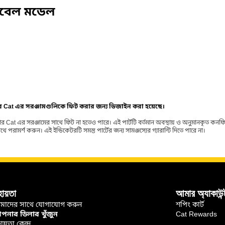
িবেল মডেল
ার Cat এর সরঞ্জামগুলিকে ফিট করার জন্য ডিজাইন করা হয়েছে।
র Cat এর সরঞ্জামের সাথে ফিট না হতেও পারে। এই পার্টটি বর্তমান অবস্থায় ও অনুমানকৃত কন
ামর্শ করুন। এই ইন্ডিকেটরটি সমস্ত পার্টের জন্য সামঞ্জস্যের গ্যারান্টি দিতে পারে না।
হায়তা
আমার অ্যাকাউন্
মাদের সাথে যোগাযোগ করুন
শপিং কার্ট
নার ডিলার খুঁজুন
Cat Rewards
ায়তা কেন্দ্র