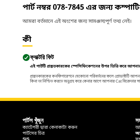
পার্ট নম্বর
078-7845
এর জন্য কম্পাট
আমরা বর্তমানে এই অংশের জন্য সামঞ্জস্যপূর্ণ তথ্য নেই।
কী
ফ্যাক্টরি ফিট
এই পার্টটি প্রস্তুতকারকের স্পেসিফিকেশনের উপর ভিত্তি করে আপন
প্রস্তুতকারকের কনফিগারেশনে যেকোনো পরিবর্তনের ফলে প্রোডাক্টটি আপনা
কিনা তা নিশ্চিত করতে অনুগ্রহ করে কেনার আগে আপনার Cat বিক্রেতার সাথে পর
পার্টস খুঁজুন
স
ক্যাটেগরী দ্বারা কেনাকাটা করুন
আ
পার্টসের চিত্র
আপ
SIS
সহ