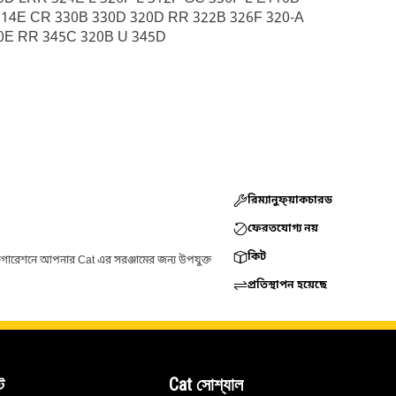
 314E CR 330B 330D 320D RR 322B 326F 320-A
20E RR 345C 320B U 345D
রিম্যানুফ্য়াকচারড
ফেরতযোগ্য নয়
কিট
ফিগারেশনে আপনার Cat এর সরঞ্জামের জন্য উপযুক্ত
প্রতিস্থাপন হয়েছে
ট
Cat সোশ্যাল