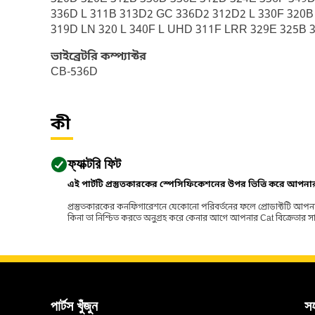
336D L 311B 313D2 GC 336D2 312D2 L 330F 320B 
319D LN 320 L 340F L UHD 311F LRR 329E 325B 
ভাইব্রেটরি কম্প্যাক্টর
CB-536D
কী
ফ্যাক্টরি ফিট
এই পার্টটি প্রস্তুতকারকের স্পেসিফিকেশনের উপর ভিত্তি করে আপন
প্রস্তুতকারকের কনফিগারেশনে যেকোনো পরিবর্তনের ফলে প্রোডাক্টটি আপনা
কিনা তা নিশ্চিত করতে অনুগ্রহ করে কেনার আগে আপনার Cat বিক্রেতার সাথে পর
পার্টস খুঁজুন
স