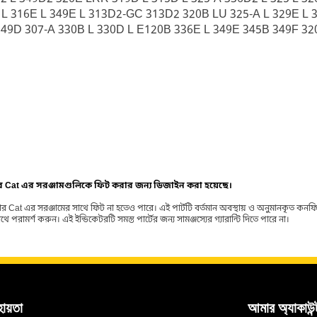
L 316E L 349E L 313D2-GC 313D2 320B LU 325-A L 329E L
349D 307-A 330B L 330D L E120B 336E L 349E 345B 349F 3
ার Cat এর সরঞ্জামগুলিকে ফিট করার জন্য ডিজাইন করা হয়েছে।
র Cat এর সরঞ্জামের সাথে ফিট না হতেও পারে। এই পার্টটি বর্তমান অবস্থায় ও অনুমানকৃত কন
ামর্শ করুন। এই ইন্ডিকেটরটি সমস্ত পার্টের জন্য সামঞ্জস্যের গ্যারান্টি দিতে পারে না।
হায়তা
আমার অ্যাকাউন্