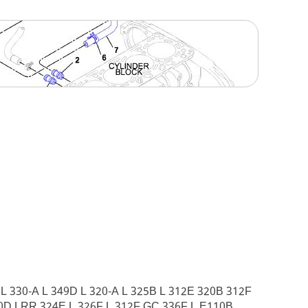
L 330-A L 349D L 320-A L 325B L 312E 320B 312F
0D LRR 324E L 326F L 312F GC 336F L E110B