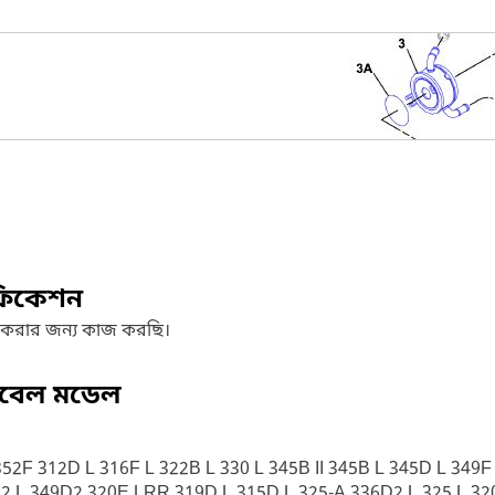
ফিকেশন
 করার জন্য কাজ করছি।
িবেল মডেল
F 312D L 316F L 322B L 330 L 345B II 345B L 345D L 349F 
 L 349D2 320E LRR 319D L 315D L 325-A 336D2 L 325 L 32