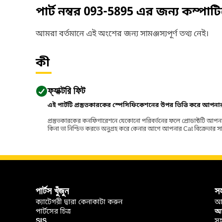
পার্ট নম্বর
093-5895
এর জন্য কম্পাট
আমরা বর্তমানে এই অংশের জন্য সামঞ্জস্যপূর্ণ তথ্য নেই।
কী
ফ্যাক্টরি ফিট
এই পার্টটি প্রস্তুতকারকের স্পেসিফিকেশনের উপর ভিত্তি করে আপন
প্রস্তুতকারকের কনফিগারেশনে যেকোনো পরিবর্তনের ফলে প্রোডাক্টটি আপনা
কিনা তা নিশ্চিত করতে অনুগ্রহ করে কেনার আগে আপনার Cat বিক্রেতার সাথে পর
পার্টস খুঁজুন
স
ক্যাটেগরী দ্বারা কেনাকাটা করুন
আ
পার্টসের চিত্র
আপ
SIS
সহ