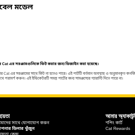
িবেল মডেল
ার Cat এর সরঞ্জামগুলিকে ফিট করার জন্য ডিজাইন করা হয়েছে।
র Cat এর সরঞ্জামের সাথে ফিট না হতেও পারে। এই পার্টটি বর্তমান অবস্থায় ও অনুমানকৃত কন
ামর্শ করুন। এই ইন্ডিকেটরটি সমস্ত পার্টের জন্য সামঞ্জস্যের গ্যারান্টি দিতে পারে না।
হায়তা
আমার অ্যাকাউন্
মাদের সাথে যোগাযোগ করুন
শপিং কার্ট
নার ডিলার খুঁজুন
Cat Rewards
ায়তা কেন্দ্র