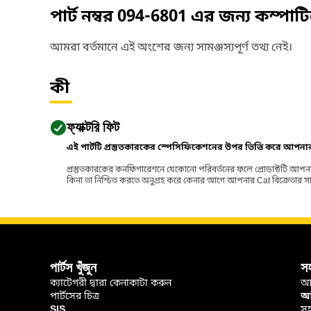
পার্ট নম্বর
094-6801
এর জন্য কম্পাট
আমরা বর্তমানে এই অংশের জন্য সামঞ্জস্যপূর্ণ তথ্য নেই।
কী
ফ্যাক্টরি ফিট
এই পার্টটি প্রস্তুতকারকের স্পেসিফিকেশনের উপর ভিত্তি করে আপন
প্রস্তুতকারকের কনফিগারেশনে যেকোনো পরিবর্তনের ফলে প্রোডাক্টটি আপনা
কিনা তা নিশ্চিত করতে অনুগ্রহ করে কেনার আগে আপনার Cat বিক্রেতার সাথে পর
পার্টস খুঁজুন
স
ক্যাটেগরী দ্বারা কেনাকাটা করুন
আ
পার্টসের চিত্র
আপ
SIS
সহ