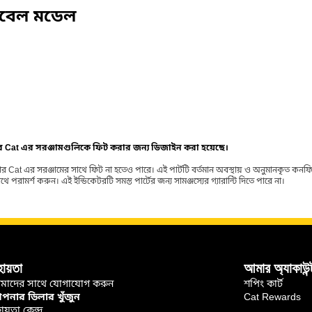
িবেল মডেল
ার Cat এর সরঞ্জামগুলিকে ফিট করার জন্য ডিজাইন করা হয়েছে।
র Cat এর সরঞ্জামের সাথে ফিট না হতেও পারে। এই পার্টটি বর্তমান অবস্থায় ও অনুমানকৃত কন
ামর্শ করুন। এই ইন্ডিকেটরটি সমস্ত পার্টের জন্য সামঞ্জস্যের গ্যারান্টি দিতে পারে না।
হায়তা
আমার অ্যাকাউন্
মাদের সাথে যোগাযোগ করুন
শপিং কার্ট
নার ডিলার খুঁজুন
Cat Rewards
ায়তা কেন্দ্র