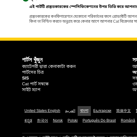
এই পার্টটি প্রস্তুতকারকের স্পেসিফিকেশনের উপর ভিত্তি করে আপন
প্রস্তুতকারকের কনফিগারেশনে যেকোনো পরিবর্তনের ফলে প্রোডাক্টটি আপনা
কিনা তা নিশ্চিত করতে অনুগ্রহ করে কেনার আগে আপনার Cat বিক্রেতার সাথে পর
পার্টস খুঁজুন
স
ক্যাটেগরী দ্বারা কেনাকাটা করুন
আ
পার্টসের চিত্র
আপ
SIS
সহ
Cat পার্ট সম্বন্ধে
ওয
সাইট ম্যাপ
অর
United States English
العربية
বাংলা
Български
简体中文
ಕನ್ನಡ
한국어
Norsk
Polski
Português Do Brasil
Română