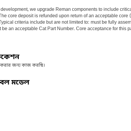
uct development, we upgrade Reman components to include criti
e core deposit is refunded upon return of an acceptable core (use
ypical criteria include but are not limited to: must be fully ass
ust be an acceptable Cat Part Number. Core acceptance for this p
ফিকেশন
 করার জন্য কাজ করছি।
িবেল মডেল