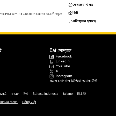
ফেরতযোগ্য নয়
কিট
ফিগারেশনে আপনার Cat এর সরঞ্জামের জন্য উপযুক্ত
প্রতিস্থাপন হয়েছে
ট
Cat সোশ্যাল
Facebook
LinkedIn
YouTube
X
Instagram
সমস্ত সোশ্যাল মিডিয়া অ্যাকাউন্ট
ηνικά
עברית
हिन्दी
Bahasa Indonesia
Italiano
日本語
їнська Мова
Tiếng Việt