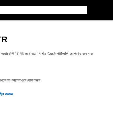
WTR
য়ারেন্টি বিশিষ্ট সর্বোত্তম-নির্মিত Cat® পার্টগুলি আপনার কখন ও
া দেখতে আপনার সরঞ্জাম যোগ করুন।
গইন করুন