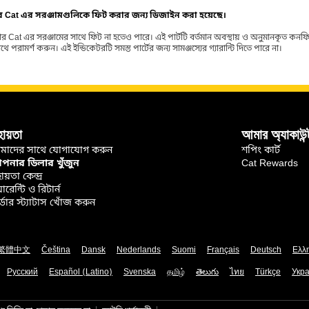
ার Cat এর সরঞ্জামগুলিকে ফিট করার জন্য ডিজাইন করা হয়েছে।
র Cat এর সরঞ্জামের সাথে ফিট না হতেও পারে। এই পার্টটি বর্তমান অবস্থায় ও অনুমানকৃত কন
ামর্শ করুন। এই ইন্ডিকেটরটি সমস্ত পার্টের জন্য সামঞ্জস্যের গ্যারান্টি দিতে পারে না।
হায়তা
আমার অ্যাকাউন্
মাদের সাথে যোগাযোগ করুন
শপিং কার্ট
নার ডিলার খুঁজুন
Cat Rewards
ায়তা কেন্দ্র
়ারেন্টি ও রিটার্ন
্ডার স্ট্যাটাস খোঁজ করুন
繁體中文
Čeština
Dansk
Nederlands
Suomi
Français
Deutsch
Ελλ
Русский
Español (Latino)
Svenska
தமிழ்
తెలుగు
ไทย
Türkçe
Укра