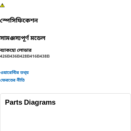
স্পেসিফিকেশন
সামঞ্জস্যপূর্ণ মডেল
ব্যাকহো লোডার
426B
436B
428B
416B
438B
ওয়ারেন্টির তথ্য়
ফেরতের নীতি
Parts Diagrams