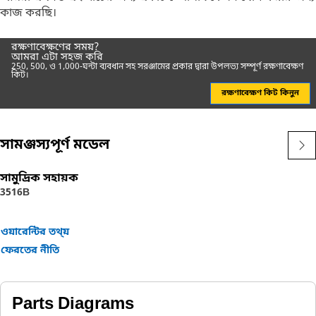
কাজ করছি।
রক্ষণাবেক্ষণের সময়?
আমরা এটা সহজ করি
250, 500, ও 1,000-ঘন্টা ব্যবধান সহ সরঞ্জামের প্রকার দ্বারা উপলভ্য সম্পূর্ণ রক্ষণাবেক্ষণ
কিট।
রক্ষণাবেক্ষণ কিট কিনুন
সামঞ্জস্যপূর্ণ মডেল
সামুদ্রিক সহায়ক
3516B
ওয়ারেন্টির তথ্য়
ফেরতের নীতি
Parts Diagrams