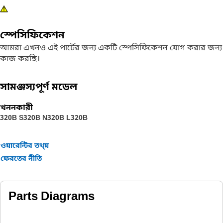
স্পেসিফিকেশন
আমরা এখনও এই পার্টের জন্য একটি স্পেসিফিকেশন যোগ করার জন্য
কাজ করছি।
সামঞ্জস্যপূর্ণ মডেল
খননকারী
320B S
320B N
320B L
320B
ওয়ারেন্টির তথ্য়
ফেরতের নীতি
Parts Diagrams