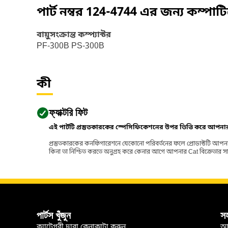
পার্ট নম্বর
124-4744
এর জন্য কম্পাট
বায়ুসংক্রান্ত কম্প্যাক্টর
PF-300B PS-300B
কী
ফ্যাক্টরি ফিট
এই পার্টটি প্রস্তুতকারকের স্পেসিফিকেশনের উপর ভিত্তি করে আপন
প্রস্তুতকারকের কনফিগারেশনে যেকোনো পরিবর্তনের ফলে প্রোডাক্টটি আপনা
কিনা তা নিশ্চিত করতে অনুগ্রহ করে কেনার আগে আপনার Cat বিক্রেতার সাথে পর
পার্টস খুঁজুন
স
ক্যাটেগরী দ্বারা কেনাকাটা করুন
আ