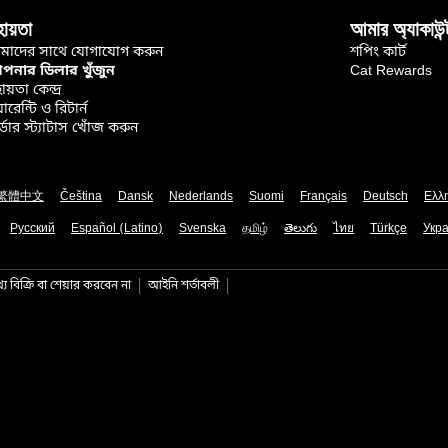
হায়তা
আমার অ্যাকাউন্
মাদের সাথে যোগাযোগ করুন
শপিং কার্ট
নার ডিলার খুঁজুন
Cat Rewards
ায়তা কেন্দ্র
়ারেন্টি ও রিটার্ন
্ডার স্ট্যাটাস খোঁজ করুন
繁體中文
Čeština
Dansk
Nederlands
Suomi
Français
Deutsch
Ελλ
Русский
Español (Latino)
Svenska
தமிழ்
తెలుగు
ไทย
Türkçe
Укра
য বিক্রি বা শেয়ার করবেন না
আইনি শর্তাবলী