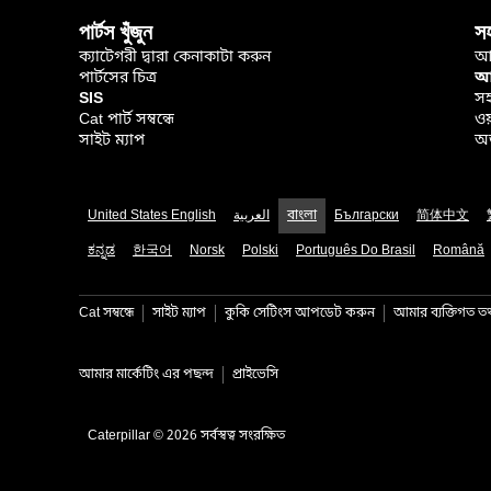
পার্টস খুঁজুন
স
ক্যাটেগরী দ্বারা কেনাকাটা করুন
আ
পার্টসের চিত্র
আপ
SIS
সহ
Cat পার্ট সম্বন্ধে
ওয
সাইট ম্যাপ
অর
United States English
العربية
বাংলা
Български
简体中文
ಕನ್ನಡ
한국어
Norsk
Polski
Português Do Brasil
Română
Cat সম্বন্ধে
সাইট ম্যাপ
কুকি সেটিংস আপডেট করুন
আমার ব্যক্তিগত তথ্
আমার মার্কেটিং এর পছন্দ
প্রাইভেসি
Caterpillar © 2026 সর্বস্বত্ব সংরক্ষিত