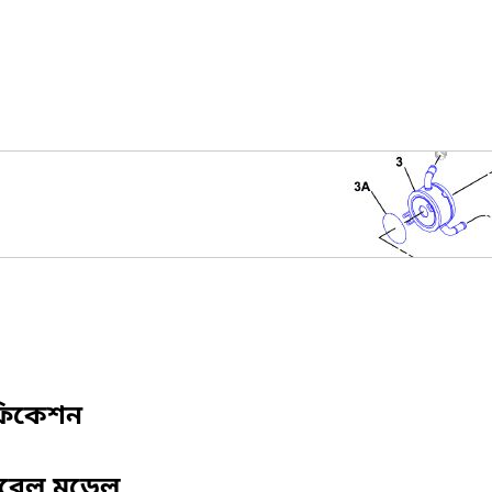
ফিকেশন
িবেল মডেল