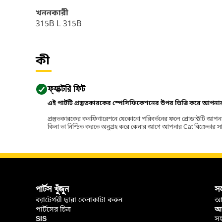
খননকারী
315B L 315B
কী
ফ্যাক্টরি ফিট
এই পার্টটি প্রস্তুতকারকের স্পেসিফিকেশনের উপর ভিত্তি করে আপন
প্রস্তুতকারকের কনফিগারেশনে যেকোনো পরিবর্তনের ফলে প্রোডাক্টটি আপনা
কিনা তা নিশ্চিত করতে অনুগ্রহ করে কেনার আগে আপনার Cat বিক্রেতার সাথে পর
পার্টস খুঁজুন
স
ক্যাটেগরী দ্বারা কেনাকাটা করুন
আ
পার্টসের চিত্র
আপ
SIS
সহ