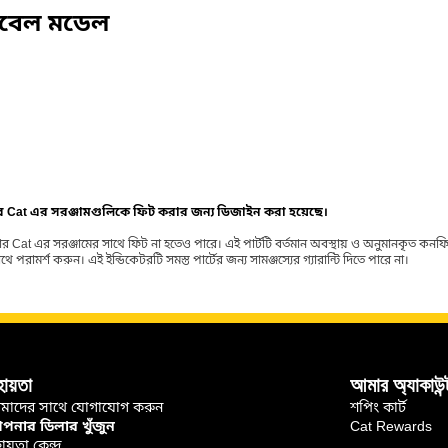
িবেল মডেল
ার Cat এর সরঞ্জামগুলিকে ফিট করার জন্য ডিজাইন করা হয়েছে।
র Cat এর সরঞ্জামের সাথে ফিট না হতেও পারে। এই পার্টটি বর্তমান অবস্থায় ও অনুমানকৃত কন
ামর্শ করুন। এই ইন্ডিকেটরটি সমস্ত পার্টের জন্য সামঞ্জস্যের গ্যারান্টি দিতে পারে না।
হায়তা
আমার অ্যাকাউন্
মাদের সাথে যোগাযোগ করুন
শপিং কার্ট
নার ডিলার খুঁজুন
Cat Rewards
ায়তা কেন্দ্র