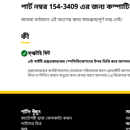
পার্ট নম্বর
154-3409
এর জন্য কম্পাট
আমরা বর্তমানে এই অংশের জন্য সামঞ্জস্যপূর্ণ তথ্য নেই।
কী
ফ্যাক্টরি ফিট
এই পার্টটি প্রস্তুতকারকের স্পেসিফিকেশনের উপর ভিত্তি করে আপন
প্রস্তুতকারকের কনফিগারেশনে যেকোনো পরিবর্তনের ফলে প্রোডাক্টটি আপনা
কিনা তা নিশ্চিত করতে অনুগ্রহ করে কেনার আগে আপনার Cat বিক্রেতার সাথে পর
পার্টস খুঁজুন
স
ক্যাটেগরী দ্বারা কেনাকাটা করুন
আ
পার্টসের চিত্র
আপ
SIS
সহ