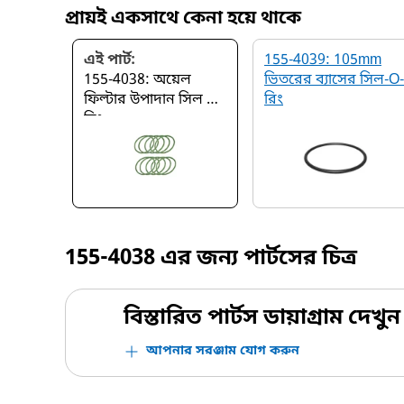
প্রায়ই একসাথে কেনা হয়ে থাকে
এই পার্ট:
155-4039: 105mm
155-4038: অয়েল
ভিতরের ব্যাসের সিল-O-
ফিল্টার উপাদান সিল O
রিং
রিং
155-4038
এর জন্য পার্টসের চিত্র
বিস্তারিত পার্টস ডায়াগ্রাম দেখুন
আপনার সরঞ্জাম যোগ করুন