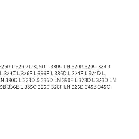
 325B L 329D L 325D L 330C LN 320B 320C 324D
 324E L 326F L 336F L 336D L 374F L 374D L
LN 390D L 323D S 336D LN 390F L 323D L 323D LN
85B 336E L 385C 325C 326F LN 325D 345B 345C