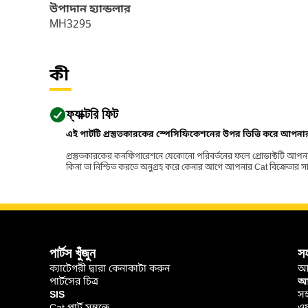
উপাদান হ্যান্ডলার
MH3295
কী
ফ্যাক্টরি ফিট
এই পার্টটি প্রস্তুতকারকের স্পেসিফিকেশনের উপর ভিত্তি করে আপন
প্রস্তুতকারকের কনফিগারেশনে যেকোনো পরিবর্তনের ফলে প্রোডাক্টটি আপনা
কিনা তা নিশ্চিত করতে অনুগ্রহ করে কেনার আগে আপনার Cat বিক্রেতার সাথে পর
পার্টস খুঁজুন
স
ক্যাটেগরী দ্বারা কেনাকাটা করুন
আ
পার্টসের চিত্র
আপ
SIS
সহ