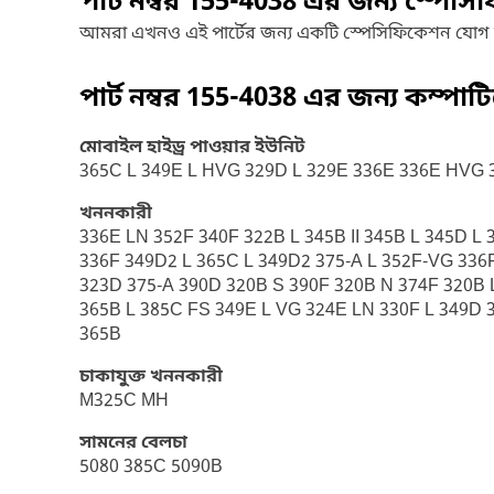
পার্ট নম্বর
155-4038
এর জন্য স্পেসি
আমরা এখনও এই পার্টের জন্য একটি স্পেসিফিকেশন যোগ
পার্ট নম্বর
155-4038
এর জন্য কম্পাট
মোবাইল হাইড্র পাওয়ার ইউনিট
365C L 349E L HVG 329D L 329E 336E 336E HVG 
খননকারী
336E LN 352F 340F 322B L 345B II 345B L 345D 
336F 349D2 L 365C L 349D2 375-A L 352F-VG 336
323D 375-A 390D 320B S 390F 320B N 374F 320B L
365B L 385C FS 349E L VG 324E LN 330F L 349D 
365B
চাকাযুক্ত খননকারী
M325C MH
সামনের বেলচা
5080 385C 5090B