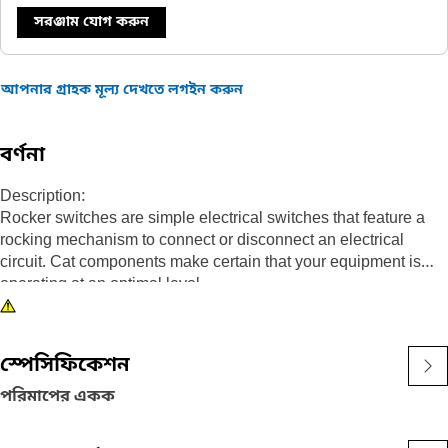
সরঞ্জাম যোগ করুন
আপনার গ্রাহক মূল্য দেখতে লগইন করুন
বর্ণনা
Description:
Rocker switches are simple electrical switches that feature a
rocking mechanism to connect or disconnect an electrical
circuit. Cat components make certain that your equipment is
operating at an optimal level.
Attributes:
• Sealed three position rocker switch
স্পেসিফিকেশন
• LED illumination
• Symbol: Heater/Interior heating (ISO 0637); Air
পরিমাপের একক
conditioning/cooling system (ISO 0027)
• 10 terminal blade connection