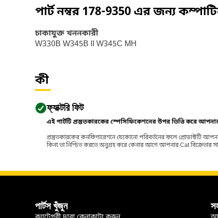
পার্ট নম্বর
178-9350
এর জন্য কম্পাট
চাকাযুক্ত খননকারী
W330B W345B II W345C MH
কী
ফ্যাক্টরি ফিট
এই পার্টটি প্রস্তুতকারকের স্পেসিফিকেশনের উপর ভিত্তি করে আপন
প্রস্তুতকারকের কনফিগারেশনে যেকোনো পরিবর্তনের ফলে প্রোডাক্টটি আপনা
কিনা তা নিশ্চিত করতে অনুগ্রহ করে কেনার আগে আপনার Cat বিক্রেতার সাথে পর
পার্টস খুঁজুন
স
ক্যাটেগরী দ্বারা কেনাকাটা করুন
আ