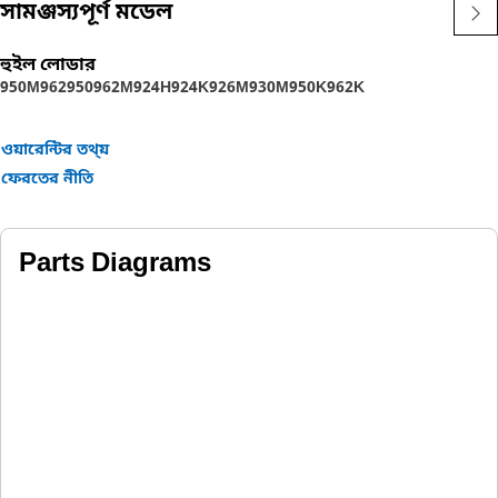
সামঞ্জস্যপূর্ণ মডেল
হুইল লোডার
950M
962
950
962M
924H
924K
926M
930M
950K
962K
ওয়ারেন্টির তথ্য়
ফেরতের নীতি
Parts Diagrams