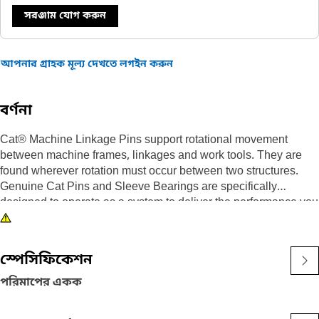
সরঞ্জাম যোগ করুন
আপনার গ্রাহক মূল্য দেখতে লগইন করুন
বর্ণনা
Cat® Machine Linkage Pins support rotational movement
between machine frames, linkages and work tools. They are
found wherever rotation must occur between two structures.
Genuine Cat Pins and Sleeve Bearings are specifically
designed to operate as a system to deliver the performance you
expect. Caterpillar design engineers match the right
combination of dimensions, materials, heat treatment, surface
treatments and finish to each part to enable them to work and
স্পেসিফিকেশন
wear effectively with all the other neighboring and dependent
parts.
পরিমাপের একক