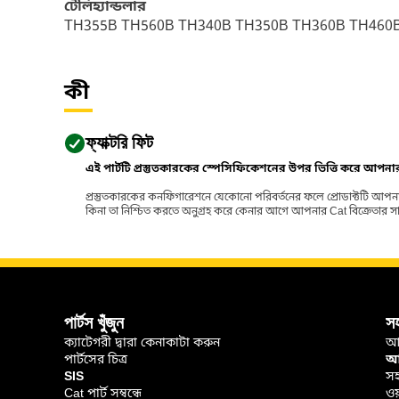
টেলিহ্যান্ডলার
TH355B TH560B TH340B TH350B TH360B TH460
কী
ফ্যাক্টরি ফিট
এই পার্টটি প্রস্তুতকারকের স্পেসিফিকেশনের উপর ভিত্তি করে আপন
প্রস্তুতকারকের কনফিগারেশনে যেকোনো পরিবর্তনের ফলে প্রোডাক্টটি আপনা
কিনা তা নিশ্চিত করতে অনুগ্রহ করে কেনার আগে আপনার Cat বিক্রেতার সাথে পর
পার্টস খুঁজুন
স
ক্যাটেগরী দ্বারা কেনাকাটা করুন
আ
পার্টসের চিত্র
আপ
SIS
সহ
Cat পার্ট সম্বন্ধে
ওয