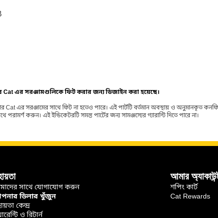
B
ার Cat এর সরঞ্জামগুলিকে ফিট করার জন্য ডিজাইন করা হয়েছে।
র Cat এর সরঞ্জামের সাথে ফিট না হতেও পারে। এই পার্টটি বর্তমান অবস্থায় ও অনুমানকৃত কন
ামর্শ করুন। এই ইন্ডিকেটরটি সমস্ত পার্টের জন্য সামঞ্জস্যের গ্যারান্টি দিতে পারে না।
হায়তা
আমার অ্যাকাউন্
মাদের সাথে যোগাযোগ করুন
শপিং কার্ট
নার ডিলার খুঁজুন
Cat Rewards
ায়তা কেন্দ্র
়ারেন্টি ও রিটার্ন