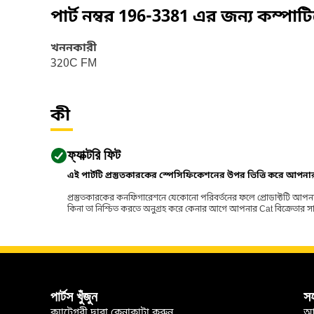
পার্ট নম্বর
196-3381
এর জন্য কম্পাট
খননকারী
320C FM
কী
ফ্যাক্টরি ফিট
এই পার্টটি প্রস্তুতকারকের স্পেসিফিকেশনের উপর ভিত্তি করে আপন
প্রস্তুতকারকের কনফিগারেশনে যেকোনো পরিবর্তনের ফলে প্রোডাক্টটি আপনা
কিনা তা নিশ্চিত করতে অনুগ্রহ করে কেনার আগে আপনার Cat বিক্রেতার সাথে পর
পার্টস খুঁজুন
স
ক্যাটেগরী দ্বারা কেনাকাটা করুন
আ