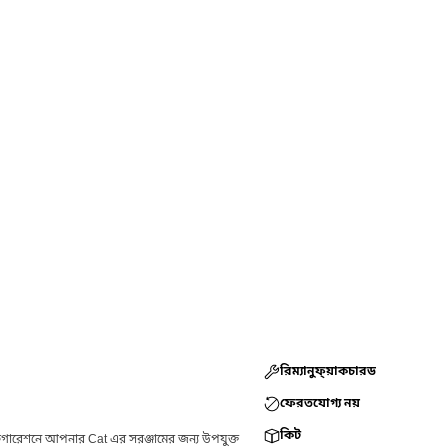
রিম্যানুফ্য়াকচারড
ফেরতযোগ্য নয়
কিট
ফিগারেশনে আপনার Cat এর সরঞ্জামের জন্য উপযুক্ত