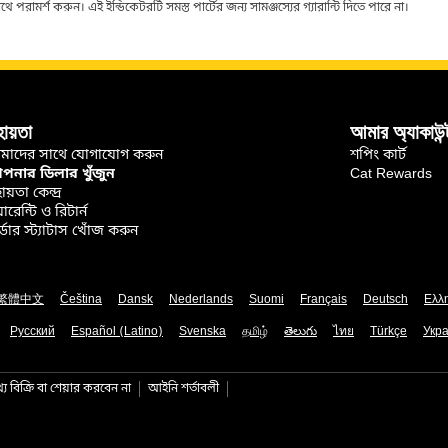
ামর্শ করুন। এই ইন্ডিকেটরটি সমস্ত পার্টের জন্য সামঞ্জস্যের গ্যারান্টি দিতে পারে না।
হায়তা
আমার অ্যাকাউন্
মাদের সাথে যোগাযোগ করুন
শপিং কার্ট
নার ডিলার খুঁজুন
Cat Rewards
ায়তা কেন্দ্র
়ারেন্টি ও রিটার্ন
্ডার স্ট্যাটাস খোঁজ করুন
繁體中文
Čeština
Dansk
Nederlands
Suomi
Français
Deutsch
Ελλ
Русский
Español (Latino)
Svenska
தமிழ்
తెలుగు
ไทย
Türkçe
Укра
য বিক্রি বা শেয়ার করবেন না
আইনি শর্তাবলী