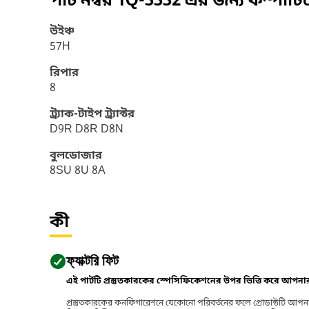
পার্ট নম্বর
1Q-3332
এর জন্য কম্পাট
উইঞ্চ
57H
রিপার
8
ট্র্যাক-টাইপ ট্র্যাক্টর
D9R D8R D8N
বুলডোজার
8SU 8U 8A
কী
ফ্যাক্টরি ফিট
এই পার্টটি প্রস্তুতকারকের স্পেসিফিকেশনের উপর ভিত্তি করে আপন
প্রস্তুতকারকের কনফিগারেশনে যেকোনো পরিবর্তনের ফলে প্রোডাক্টটি আপনা