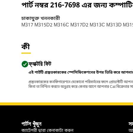
পার্ট নম্বর
216-7698
এর জন্য কম্পাট
চাকাযুক্ত খননকারী
M317 M315D2 M316C M317D2 M313C M313D M31
কী
ফ্যাক্টরি ফিট
এই পার্টটি প্রস্তুতকারকের স্পেসিফিকেশনের উপর ভিত্তি করে আপন
প্রস্তুতকারকের কনফিগারেশনে যেকোনো পরিবর্তনের ফলে প্রোডাক্টটি আপনা
কিনা তা নিশ্চিত করতে অনুগ্রহ করে কেনার আগে আপনার Cat বিক্রেতার সাথে পর
পার্টস খুঁজুন
স
ক্যাটেগরী দ্বারা কেনাকাটা করুন
আ