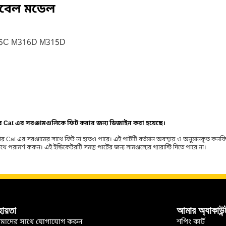
িবেল মডেল
5C M316D M315D
ার Cat এর সরঞ্জামগুলিকে ফিট করার জন্য ডিজাইন করা হয়েছে।
র Cat এর সরঞ্জামের সাথে ফিট না হতেও পারে। এই পার্টটি বর্তমান অবস্থায় ও অনুমানকৃত কন
ামর্শ করুন। এই ইন্ডিকেটরটি সমস্ত পার্টের জন্য সামঞ্জস্যের গ্যারান্টি দিতে পারে না।
হায়তা
আমার অ্যাকাউন্
মাদের সাথে যোগাযোগ করুন
শপিং কার্ট