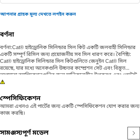
আপনার গ্রাহক মূল্য দেখতে লগইন করুন
বর্ণনা
বর্ণনা:Cat® হাইড্রোলিক সিলিন্ডার সিল কিট একটি জলবাহী সিলিন্ডার
একটি সম্পূর্ণ রিসিল জন্য প্রয়োজনীয় সব সিল ধারণ করে। বৈশিষ্ট্য:
Cat® হাইড্রোলিক সিলিন্ডার সিল কিটগুলিতে জেনুইন Cat® সিল
রয়েছে, যার মধ্যে অনেকগুলি উচ্চতর কম্প্রেশন সেট এবং বিস্তৃত
তাপমাত্রা অ্যাপ্লিকেশনগুলির জন্য মালিকানাধীন উপকরণ এবং পেটেন্ট
ডিজাইনের বৈশিষ্ট্যযুক্ত। সমস্ত আপনার অ্যাপ্লিকেশনের সাথে মিলে যায়,
টপ পারফর্মেন্স এবং দীর্ঘ ওয়্যার লাইফ নিশ্চিত করতে সহায়তা করে।
এছাড়াও, কারণ Cat® হাইড্রোলিক সিলিন্ডার সিল কিটগুলি সম্পূর্ণ
স্পেসিফিকেশন
রিসিলের জন্য প্রয়োজনীয় সমস্ত সিল প্রদান করে, গ্রাহকদের সময়
আমরা এখনও এই পার্টের জন্য একটি স্পেসিফিকেশন যোগ করার জন্য
সংবেদনশীল মেরামতের সময় একটি দ্রুত সমাধান প্রদান করা হয়। এটি
কাজ করছি।
সর্বোচ্চ আপটাইম এবং উৎপাদনশীলতা নিশ্চিত করে। প্রস্তাবিত
অ্যাপ্লিকেশন: Cat® হাইড্রোলিক সিলিন্ডার সিল কিট অ্যাপ্লিকেশনটি
একটি সিলিন্ডার গ্রুপ পার্ট নম্বরের জন্য নির্দিষ্ট এবং সাম্প্রতিকতম
সামঞ্জস্যপূর্ণ মডেল
প্রকৌশল উন্নতিগুলি অন্তর্ভুক্ত করে।