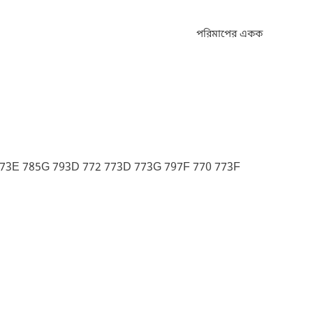
পরিমাপের একক
3E 785G 793D 772 773D 773G 797F 770 773F