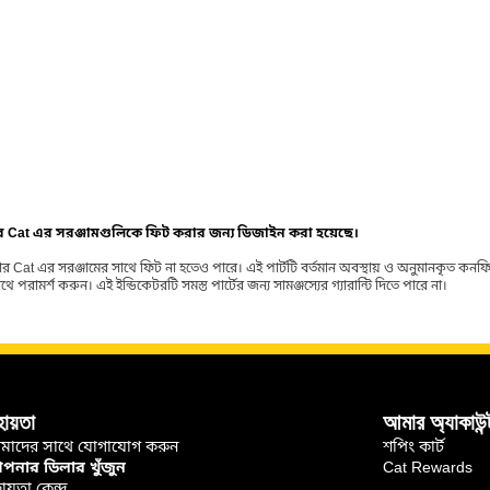
ার Cat এর সরঞ্জামগুলিকে ফিট করার জন্য ডিজাইন করা হয়েছে।
র Cat এর সরঞ্জামের সাথে ফিট না হতেও পারে। এই পার্টটি বর্তমান অবস্থায় ও অনুমানকৃত কন
ামর্শ করুন। এই ইন্ডিকেটরটি সমস্ত পার্টের জন্য সামঞ্জস্যের গ্যারান্টি দিতে পারে না।
হায়তা
আমার অ্যাকাউন্
মাদের সাথে যোগাযোগ করুন
শপিং কার্ট
নার ডিলার খুঁজুন
Cat Rewards
ায়তা কেন্দ্র