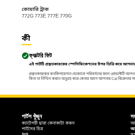
কোয়ারি ট্রাক
772G 773E 777E 770G
কী
ফ্যাক্টরি ফিট
এই পার্টটি প্রস্তুতকারকের স্পেসিফিকেশনের উপর ভিত্তি করে আপন
প্রস্তুতকারকের কনফিগারেশনে যেকোনো পরিবর্তনের ফলে প্রোডাক্টটি আপনা
কিনা তা নিশ্চিত করতে অনুগ্রহ করে কেনার আগে আপনার Cat বিক্রেতার সাথে পর
পার্টস খুঁজুন
স
ক্যাটেগরী দ্বারা কেনাকাটা করুন
আ
পার্টসের চিত্র
আপ
SIS
সহ