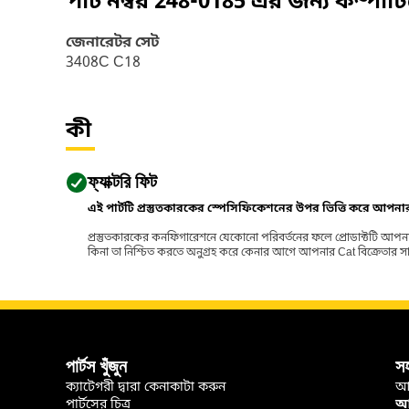
পার্ট নম্বর
248-0185
এর জন্য কম্পাট
জেনারেটর সেট
3408C C18
কী
ফ্যাক্টরি ফিট
এই পার্টটি প্রস্তুতকারকের স্পেসিফিকেশনের উপর ভিত্তি করে আপন
প্রস্তুতকারকের কনফিগারেশনে যেকোনো পরিবর্তনের ফলে প্রোডাক্টটি আপনা
কিনা তা নিশ্চিত করতে অনুগ্রহ করে কেনার আগে আপনার Cat বিক্রেতার সাথে পর
পার্টস খুঁজুন
স
ক্যাটেগরী দ্বারা কেনাকাটা করুন
আ
পার্টসের চিত্র
আপ