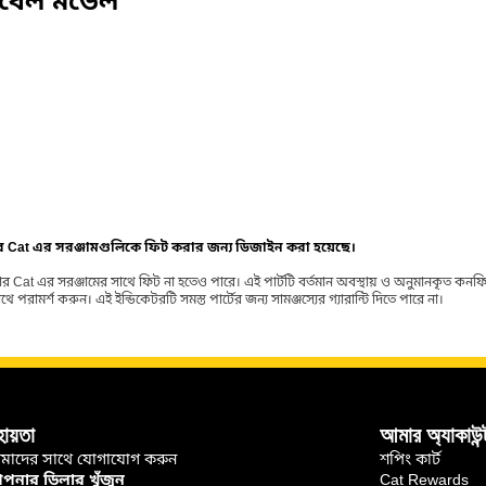
িবেল মডেল
ার Cat এর সরঞ্জামগুলিকে ফিট করার জন্য ডিজাইন করা হয়েছে।
র Cat এর সরঞ্জামের সাথে ফিট না হতেও পারে। এই পার্টটি বর্তমান অবস্থায় ও অনুমানকৃত কন
ামর্শ করুন। এই ইন্ডিকেটরটি সমস্ত পার্টের জন্য সামঞ্জস্যের গ্যারান্টি দিতে পারে না।
হায়তা
আমার অ্যাকাউন্
মাদের সাথে যোগাযোগ করুন
শপিং কার্ট
নার ডিলার খুঁজুন
Cat Rewards