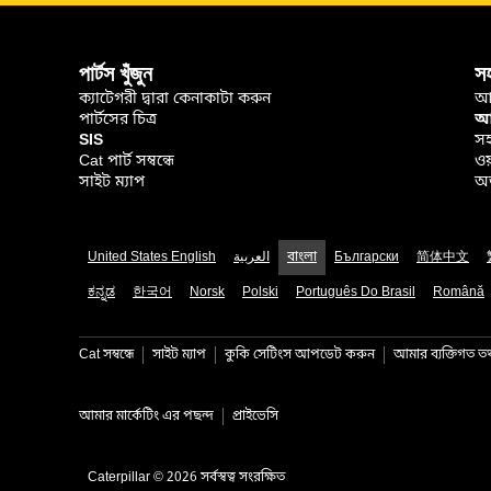
পার্টস খুঁজুন
স
ক্যাটেগরী দ্বারা কেনাকাটা করুন
আ
পার্টসের চিত্র
আপ
SIS
সহ
Cat পার্ট সম্বন্ধে
ওয
সাইট ম্যাপ
অর
United States English
العربية
বাংলা
Български
简体中文
ಕನ್ನಡ
한국어
Norsk
Polski
Português Do Brasil
Română
Cat সম্বন্ধে
সাইট ম্যাপ
কুকি সেটিংস আপডেট করুন
আমার ব্যক্তিগত তথ্
আমার মার্কেটিং এর পছন্দ
প্রাইভেসি
Caterpillar © 2026 সর্বস্বত্ব সংরক্ষিত