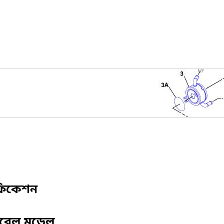
ফিকেশন
িবেল মডেল