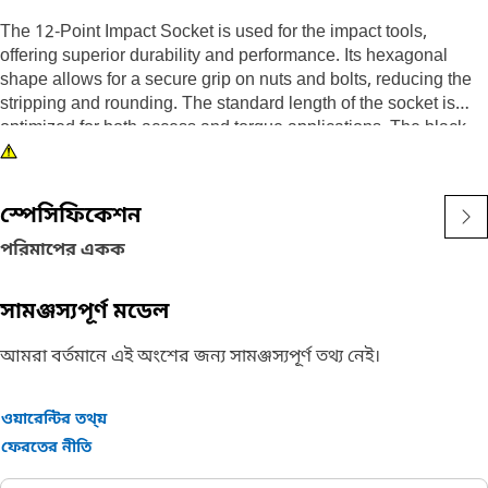
The 12-Point Impact Socket is used for the impact tools,
offering superior durability and performance. Its hexagonal
shape allows for a secure grip on nuts and bolts, reducing the
stripping and rounding. The standard length of the socket is
optimized for both access and torque applications. The black
oxide finish enhances resistance to corrosion and wear,
extending the tool's lifespan. The sockets used are tailored for
high-torque impact applications.
স্পেসিফিকেশন
Attributes:
পরিমাপের একক
• Compatible with standard 3/8 inch square drive size for
impact tools.
সামঞ্জস্যপূর্ণ মডেল
• Shallow length socket.
• Used to handle high-torque applications without deformation.
আমরা বর্তমানে এই অংশের জন্য সামঞ্জস্যপূর্ণ তথ্য নেই।
• Ensures a secure fit to reduce the risk of fastener damage.
• Provides excellent gripping power for reliable fastening.
ওয়ারেন্টির তথ্য়
Applications:
ফেরতের নীতি
The 12-Point Impact Socket is used in conjunction with impact