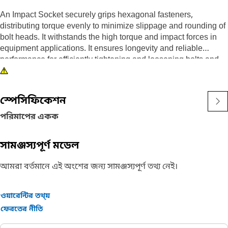
An Impact Socket securely grips hexagonal fasteners,
distributing torque evenly to minimize slippage and rounding of
bolt heads. It withstands the high torque and impact forces in
equipment applications. It ensures longevity and reliable
performance for efficiently tightening and loosening bolts and
nuts in the equipment, ensuring safe and effective maintenance
operations.
স্পেসিফিকেশন
Attributes:
• 3/8" drive for compatibility with different impact tools.
পরিমাপের একক
• Resistant to wear and deformation under high torque
conditions.
সামঞ্জস্যপূর্ণ মডেল
• 5/8" socket size ensures a secure fit and prevents slippage
and damage to fasteners.
আমরা বর্তমানে এই অংশের জন্য সামঞ্জস্যপূর্ণ তথ্য নেই।
• Provided with 6-point deep length for secure grip on fasteners.
• Black oxide finish offers increased resistance to rust and
corrosion.
ওয়ারেন্টির তথ্য়
ফেরতের নীতি
Applications: