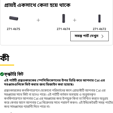
An Impact Socket is utilized in the assembly areas of the
প্রায়ই একসাথে কেনা হয়ে থাকে
equipment, for servicing where high torque and accurate fit are
required for disassembly and reassembly.
271-4675
271-4674
271-4672
সমস্ত পার্ট দেখুন
কী
ফ্যাক্টরি ফিট
এই পার্টটি প্রস্তুতকারকের স্পেসিফিকেশনের উপর ভিত্তি করে আপনার Cat এর
সরঞ্জামগুলিকে ফিট করার জন্য ডিজাইন করা হয়েছে।
প্রস্তুতকারকের কনফিগারেশনে যেকোনো পরিবর্তনের ফলে প্রোডাক্টটি আপনার Cat এর
সরঞ্জামের সাথে ফিট না হতেও পারে। এই পার্টটি বর্তমান অবস্থায় ও অনুমানকৃত
কনফিগারেশনে আপনার Cat এর সরঞ্জামের জন্য উপযুক্ত কিনা তা নিশ্চিত করতে অনুগ্রহ
করে কেনার আগে আপনার Cat বিক্রেতার সাথে পরামর্শ করুন। এই ইন্ডিকেটরটি সমস্ত পার্টের
জন্য সামঞ্জস্যের গ্যারান্টি দিতে পারে না।