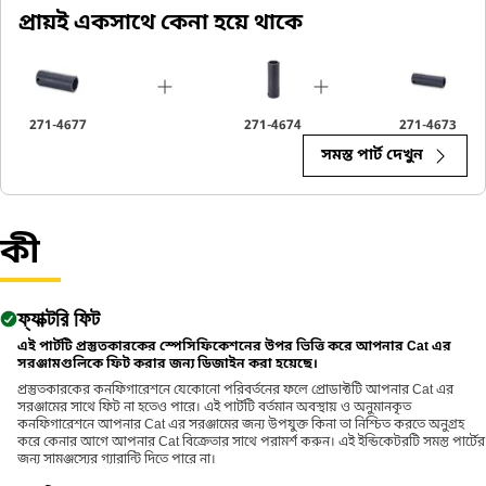
An Impact Socket is utilized in the assembly areas of the
প্রায়ই একসাথে কেনা হয়ে থাকে
equipment, for servicing where high torque and accurate fit are
required for disassembly and reassembly.
271-4677
271-4674
271-4673
সমস্ত পার্ট দেখুন
কী
ফ্যাক্টরি ফিট
এই পার্টটি প্রস্তুতকারকের স্পেসিফিকেশনের উপর ভিত্তি করে আপনার Cat এর
সরঞ্জামগুলিকে ফিট করার জন্য ডিজাইন করা হয়েছে।
প্রস্তুতকারকের কনফিগারেশনে যেকোনো পরিবর্তনের ফলে প্রোডাক্টটি আপনার Cat এর
সরঞ্জামের সাথে ফিট না হতেও পারে। এই পার্টটি বর্তমান অবস্থায় ও অনুমানকৃত
কনফিগারেশনে আপনার Cat এর সরঞ্জামের জন্য উপযুক্ত কিনা তা নিশ্চিত করতে অনুগ্রহ
করে কেনার আগে আপনার Cat বিক্রেতার সাথে পরামর্শ করুন। এই ইন্ডিকেটরটি সমস্ত পার্টের
জন্য সামঞ্জস্যের গ্যারান্টি দিতে পারে না।