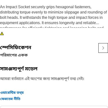
An Impact Socket securely grips hexagonal fasteners,
distributing torque evenly to minimize slippage and rounding of
bolt heads. It withstands the high torque and impact forces in
equipment applications. It ensures longevity and reliable
performance for efficiently tightening and loosening bolts and
nuts in the equipment, ensuring safe and effective maintenance
operations.
স্পেসিফিকেশন
Attributes:
• 3/8" drive for compatibility with different impact tools.
পরিমাপের একক
• Resistant to wear and deformation under high torque
conditions.
সামঞ্জস্যপূর্ণ মডেল
• 3/4" socket size ensures a secure fit and prevents slippage
and damage to fasteners.
আমরা বর্তমানে এই অংশের জন্য সামঞ্জস্যপূর্ণ তথ্য নেই।
• Provided with 6-point deep length for secure grip on fasteners.
• Black oxide finish offers increased resistance to rust and
corrosion.
ওয়ারেন্টির তথ্য়
ফেরতের নীতি
Applications: