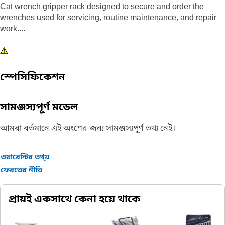
Cat wrench gripper rack designed to secure and order the
wrenches used for servicing, routine maintenance, and repair
work.
Attributes:
• Portable holder of 11 wrenches of sizes 3/8 inch to 1 inch
• Easy for one handed replacement and removal of wrenches
স্পেসিফিকেশন
সামঞ্জস্যপূর্ণ মডেল
আমরা বর্তমানে এই অংশের জন্য সামঞ্জস্যপূর্ণ তথ্য নেই।
ওয়ারেন্টির তথ্য়
ফেরতের নীতি
প্রায়ই একসাথে কেনা হয়ে থাকে