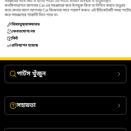
সরঞ্জামের সাথে ফিট না হতেও পারে। এই পার্টটি বর্তমান অবস্থায় ও অনুমানকৃত
কনফিগারেশনে আপনার Cat এর সরঞ্জামের জন্য উপযুক্ত কিনা তা নিশ্চিত করতে অনুগ্রহ
করে কেনার আগে আপনার Cat বিক্রেতার সাথে পরামর্শ করুন। এই ইন্ডিকেটরটি সমস্ত পার্টের
জন্য সামঞ্জস্যের গ্যারান্টি দিতে পারে না।
রিম্যানুফ্য়াকচারড
ফেরতযোগ্য নয়
কিট
প্রতিস্থাপন হয়েছে
পার্টস খুঁজুন
সহায়তা