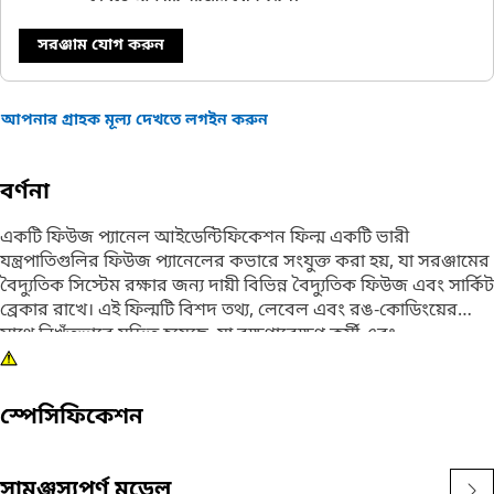
সরঞ্জাম যোগ করুন
আপনার গ্রাহক মূল্য দেখতে লগইন করুন
বর্ণনা
একটি ফিউজ প্যানেল আইডেন্টিফিকেশন ফিল্ম একটি ভারী
যন্ত্রপাতিগুলির ফিউজ প্যানেলের কভারে সংযুক্ত করা হয়, যা সরঞ্জামের
বৈদ্যুতিক সিস্টেম রক্ষার জন্য দায়ী বিভিন্ন বৈদ্যুতিক ফিউজ এবং সার্কিট
ব্রেকার রাখে। এই ফিল্মটি বিশদ তথ্য, লেবেল এবং রঙ-কোডিংয়ের
সাথে নিখুঁতভাবে মুদ্রিত হয়েছে, যা রক্ষণাবেক্ষণ কর্মী এবং
অপারেটরদের জন্য একটি সংগঠিত এবং সহজেই অ্যাক্সেসযোগ্য
রেফারেন্স পয়েন্ট সরবরাহ করে।
স্পেসিফিকেশন
বৈশিষ্ট্য:
• কঠোর পরিবেশগত পরিস্থিতি সহ্য করা।
• নিরাপত্তা, দক্ষতা, এবং রক্ষণাবেক্ষণ কার্যকারিতা উন্নত।
সামঞ্জস্যপূর্ণ মডেল