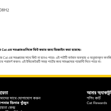
908H2
ার Cat এর সরঞ্জামগুলিকে ফিট করার জন্য ডিজাইন করা হয়েছে।
র Cat এর সরঞ্জামের সাথে ফিট না হতেও পারে। এই পার্টটি বর্তমান অবস্থায় ও অনুমানকৃত কন
ামর্শ করুন। এই ইন্ডিকেটরটি সমস্ত পার্টের জন্য সামঞ্জস্যের গ্যারান্টি দিতে পারে না।
হায়তা
আমার অ্যাকাউন্
মাদের সাথে যোগাযোগ করুন
শপিং কার্ট
নার ডিলার খুঁজুন
Cat Rewards
ায়তা কেন্দ্র