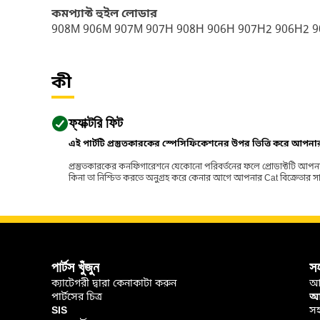
কমপ্যাক্ট হুইল লোডার
908M 906M 907M 907H 908H 906H 907H2 906H2 
কী
ফ্যাক্টরি ফিট
এই পার্টটি প্রস্তুতকারকের স্পেসিফিকেশনের উপর ভিত্তি করে আপন
প্রস্তুতকারকের কনফিগারেশনে যেকোনো পরিবর্তনের ফলে প্রোডাক্টটি আপনা
কিনা তা নিশ্চিত করতে অনুগ্রহ করে কেনার আগে আপনার Cat বিক্রেতার সাথে পর
পার্টস খুঁজুন
স
ক্যাটেগরী দ্বারা কেনাকাটা করুন
আ
পার্টসের চিত্র
আপ
SIS
সহ