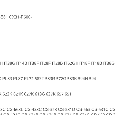
-E81 CX31-P600-
H IT38G IT14B IT38F IT28F IT28B IT62G II IT18F IT18B IT38G 
C PL83 PL87 PL72 583T 583R 572G 583K 594H 594
K 623K 621K 627K 613G 637K 657 651
23C CS-663E CS-433C CS-323 CS-531D CS-563 CS-531C CS