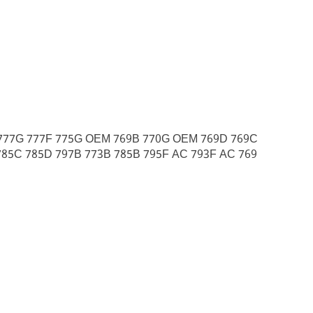
 777G 777F 775G OEM 769B 770G OEM 769D 769C
785C 785D 797B 773B 785B 795F AC 793F AC 769