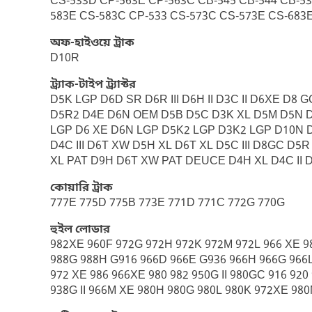
CS-533D CP-563E CP-563C CB-545 CB-544 CB-53
583E CS-583C CP-533 CS-573C CS-573E CS-683
অফ-হাইওয়ে ট্রাক
D10R
ট্র্যাক-টাইপ ট্র্যাক্টর
D5K LGP D6D SR D6R III D6H II D3C II D6XE D8 
D5R2 D4E D6N OEM D5B D5C D3K XL D5M D5N D
LGP D6 XE D6N LGP D5K2 LGP D3K2 LGP D10N 
D4C III D6T XW D5H XL D6T XL D5C III D8GC D
XL PAT D9H D6T XW PAT DEUCE D4H XL D4C II D
কোয়ারি ট্রাক
777E 775D 775B 773E 771D 771C 772G 770G
হুইল লোডার
982XE 960F 972G 972H 972K 972M 972L 966 XE 9
988G 988H G916 966D 966E G936 966H 966G 966L
972 XE 986 966XE 980 982 950G II 980GC 916 920
938G II 966M XE 980H 980G 980L 980K 972XE 980M