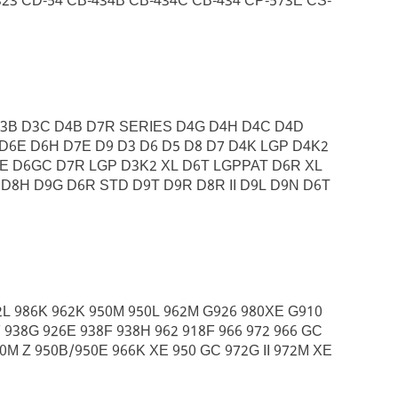
323 CD-54 CB-434B CB-434C CB-434 CP-573E CS-
D3G D3B D3C D4B D7R SERIES D4G D4H D4C D4D
6E D6H D7E D9 D3 D6 D5 D8 D7 D4K LGP D4K2
XE D6GC D7R LGP D3K2 XL D6T LGPPAT D6R XL
 D8H D9G D6R STD D9T D9R D8R II D9L D9N D6T
2L 986K 962K 950M 950L 962M G926 980XE G910
 938G 926E 938F 938H 962 918F 966 972 966 GC
950M Z 950B/950E 966K XE 950 GC 972G II 972M XE