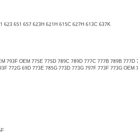
621 623 651 657 623H 621H 615C 627H 613C 637K
EM 793F OEM 775E 775D 789C 789D 777C 777B 789B 777D
793F 772G 69D 773E 785G 773D 773G 797F 773F 773G OEM 
6F