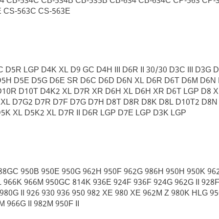
4 CB-534C CB-534B CB-535B CB-634 CB-634C CP-563 CP-
E CS-563C CS-563E
GC D5R LGP D4K XL D9 GC D4H III D6R II 30/30 D3C III 
5H D5E D5G D6E SR D6C D6D D6N XL D6R D6T D6M D6N D
D10R D10T D4K2 XL D7R XR D6H XL D6H XR D6T LGP D8 
5R XL D7G2 D7R D7F D7G D7H D8T D8R D8K D8L D10T2 D8N
5K XL D5K2 XL D7R II D6R LGP D7E LGP D3K LGP
88GC 950B 950E 950G 962H 950F 962G 986H 950H 950K 96
 966K 966M 950GC 814K 936E 924F 936F 924G 962G II 928F
 980G II 926 930 936 950 982 XE 980 XE 962M Z 980K HLG 
 966G II 982M 950F II