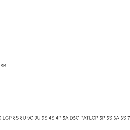
68B
 LGP 8S 8U 9C 9U 9S 4S 4P 5A D5C PATLGP 5P 5S 6A 6S 7