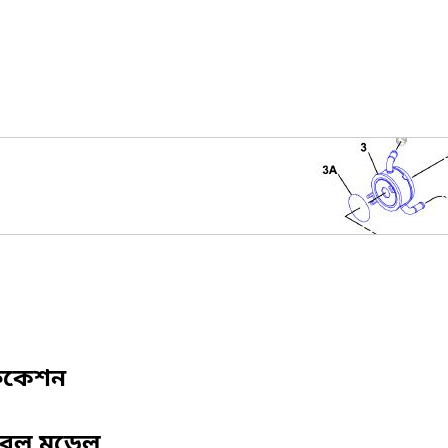
ফিকেশন
িবেল মডেল