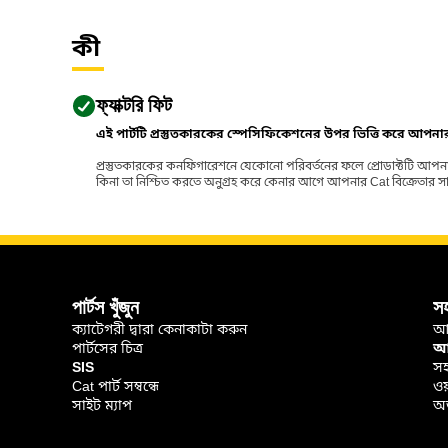
কী
ফ্যাক্টরি ফিট
এই পার্টটি প্রস্তুতকারকের স্পেসিফিকেশনের উপর ভিত্তি করে আপন
প্রস্তুতকারকের কনফিগারেশনে যেকোনো পরিবর্তনের ফলে প্রোডাক্টটি আপনা
কিনা তা নিশ্চিত করতে অনুগ্রহ করে কেনার আগে আপনার Cat বিক্রেতার সাথে পর
পার্টস খুঁজুন
স
ক্যাটেগরী দ্বারা কেনাকাটা করুন
আ
পার্টসের চিত্র
আপ
SIS
সহ
Cat পার্ট সম্বন্ধে
ওয
সাইট ম্যাপ
অর