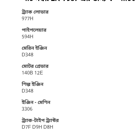
ট্র্যাক লোডার
977H
পাইপলেয়ার
594H
মেরিন ইঞ্জিন
D348
মোটর গ্রেডার
140B 12E
শিল্প ইঞ্জিন
D348
ইঞ্জিন - মেশিন
3306
ট্র্যাক-টাইপ ট্র্যাক্টর
D7F D9H D8H