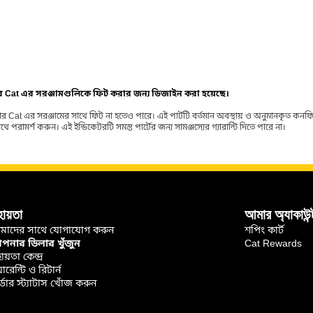
ার Cat এর সরঞ্জামগুলিকে ফিট করার জন্য ডিজাইন করা হয়েছে।
র Cat এর সরঞ্জামের সাথে ফিট না হতেও পারে। এই পার্টটি বর্তমান অবস্থায় ও অনুমানকৃত কন
ামর্শ করুন। এই ইন্ডিকেটরটি সমস্ত পার্টের জন্য সামঞ্জস্যের গ্যারান্টি দিতে পারে না।
হায়তা
আমার অ্যাকাউন্
মাদের সাথে যোগাযোগ করুন
শপিং কার্ট
নার ডিলার খুঁজুন
Cat Rewards
ায়তা কেন্দ্র
়ারেন্টি ও রিটার্ন
্ডার স্ট্যাটাস খোঁজ করুন