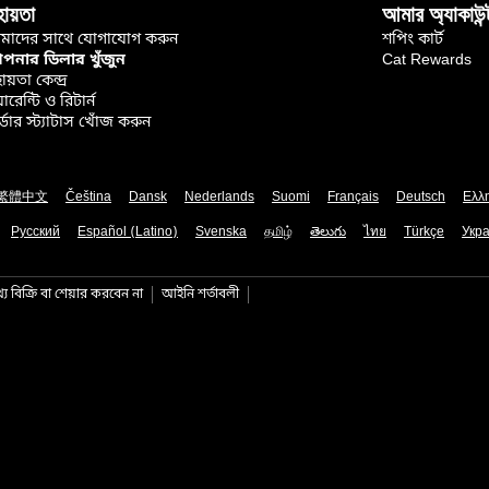
হায়তা
আমার অ্যাকাউন্
মাদের সাথে যোগাযোগ করুন
শপিং কার্ট
নার ডিলার খুঁজুন
Cat Rewards
ায়তা কেন্দ্র
়ারেন্টি ও রিটার্ন
্ডার স্ট্যাটাস খোঁজ করুন
繁體中文
Čeština
Dansk
Nederlands
Suomi
Français
Deutsch
Ελλ
Русский
Español (Latino)
Svenska
தமிழ்
తెలుగు
ไทย
Türkçe
Укра
য বিক্রি বা শেয়ার করবেন না
আইনি শর্তাবলী