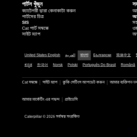
পার্টস খুঁজুন
স
ক্যাটেগরী দ্বারা কেনাকাটা করুন
আ
পার্টসের চিত্র
আপ
SIS
সহ
Cat পার্ট সম্বন্ধে
ওয
সাইট ম্যাপ
অর
United States English
العربية
বাংলা
Български
简体中文
ಕನ್ನಡ
한국어
Norsk
Polski
Português Do Brasil
Română
Cat সম্বন্ধে
সাইট ম্যাপ
কুকি সেটিংস আপডেট করুন
আমার ব্যক্তিগত তথ্
আমার মার্কেটিং এর পছন্দ
প্রাইভেসি
Caterpillar © 2026 সর্বস্বত্ব সংরক্ষিত