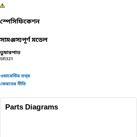
স্পেসিফিকেশন
সামঞ্জস্যপূর্ণ মডেল
তুষারপাত
SR321
ওয়ারেন্টির তথ্য়
ফেরতের নীতি
Parts Diagrams