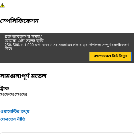
স্পেসিফিকেশন
রক্ষণাবেক্ষণের সময়?
আমরা এটা সহজ করি
250, 500, ও 1,000-ঘন্টা ব্যবধান সহ সরঞ্জামের প্রকার দ্বারা উপলভ্য সম্পূর্ণ রক্ষণাবেক্ষণ
কিট।
রক্ষণাবেক্ষণ কিট কিনুন
সামঞ্জস্যপূর্ণ মডেল
ট্রাক
797F
797
797B
ওয়ারেন্টির তথ্য়
ফেরতের নীতি