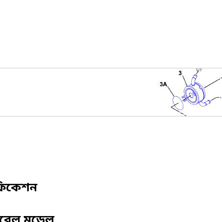
ফিকেশন
িবেল মডেল