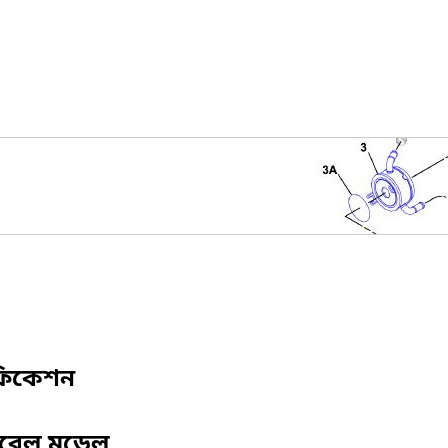
ফিকেশন
িবেল মডেল