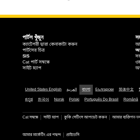
পার্টস খুঁজুন
স
ক্যাটেগরী দ্বারা কেনাকাটা করুন
আ
পার্টসের চিত্র
আপ
SIS
সহ
Cat পার্ট সম্বন্ধে
ওয
সাইট ম্যাপ
অর
United States English
العربية
বাংলা
Български
简体中文
ಕನ್ನಡ
한국어
Norsk
Polski
Português Do Brasil
Română
Cat সম্বন্ধে
সাইট ম্যাপ
কুকি সেটিংস আপডেট করুন
আমার ব্যক্তিগত তথ্
আমার মার্কেটিং এর পছন্দ
প্রাইভেসি