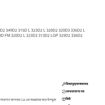
D2 349D2 315D L 323D2 L 320D2 320D3 336D2 L
20D FM 320D2 L 323D3 313D2 LGP 329D2 336D2
রিম্যানুফ্য়াকচারড
ফেরতযোগ্য নয়
কিট
ফিগারেশনে আপনার Cat এর সরঞ্জামের জন্য উপযুক্ত