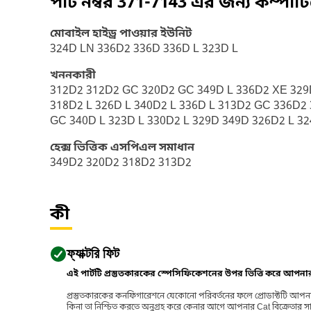
পার্ট নম্বর
371-7143
এর জন্য কম্পাট
মোবাইল হাইড্র পাওয়ার ইউনিট
324D LN 336D2 336D 336D L 323D L
খননকারী
312D2 312D2 GC 320D2 GC 349D L 336D2 XE 329D
318D2 L 326D L 340D2 L 336D L 313D2 GC 336D2
GC 340D L 323D L 330D2 L 329D 349D 326D2 L 32
হেক্স ভিত্তিক এসপিএল সমাধান
349D2 320D2 318D2 313D2
কী
ফ্যাক্টরি ফিট
এই পার্টটি প্রস্তুতকারকের স্পেসিফিকেশনের উপর ভিত্তি করে আপন
প্রস্তুতকারকের কনফিগারেশনে যেকোনো পরিবর্তনের ফলে প্রোডাক্টটি আপনা
কিনা তা নিশ্চিত করতে অনুগ্রহ করে কেনার আগে আপনার Cat বিক্রেতার সাথে পর