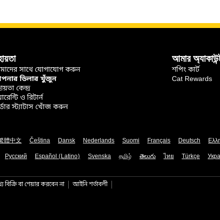
হায়তা
আমার অ্যাকাউন্
মাদের সাথে যোগাযোগ করুন
শপিং কার্ট
নার ডিলার খুঁজুন
Cat Rewards
ায়তা কেন্দ্র
়ারেন্টি ও রিটার্ন
্ডার স্ট্যাটাস খোঁজ করুন
繁體中文
Čeština
Dansk
Nederlands
Suomi
Français
Deutsch
Ελλ
Русский
Español (Latino)
Svenska
தமிழ்
తెలుగు
ไทย
Türkçe
Укра
য বিক্রি বা শেয়ার করবেন না
আইনি শর্তাবলী