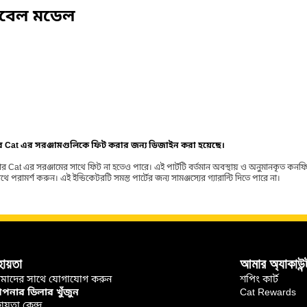
িবেল মডেল
ার Cat এর সরঞ্জামগুলিকে ফিট করার জন্য ডিজাইন করা হয়েছে।
র Cat এর সরঞ্জামের সাথে ফিট না হতেও পারে। এই পার্টটি বর্তমান অবস্থায় ও অনুমানকৃত কন
ামর্শ করুন। এই ইন্ডিকেটরটি সমস্ত পার্টের জন্য সামঞ্জস্যের গ্যারান্টি দিতে পারে না।
হায়তা
আমার অ্যাকাউন্
মাদের সাথে যোগাযোগ করুন
শপিং কার্ট
নার ডিলার খুঁজুন
Cat Rewards
ায়তা কেন্দ্র