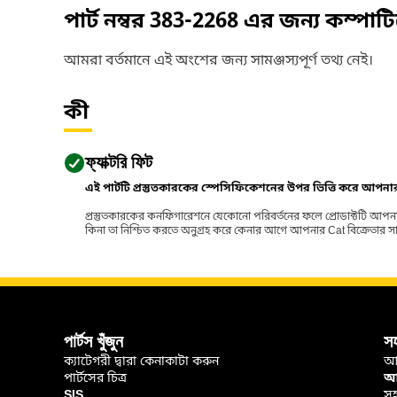
পার্ট নম্বর
383-2268
এর জন্য কম্পাট
আমরা বর্তমানে এই অংশের জন্য সামঞ্জস্যপূর্ণ তথ্য নেই।
কী
ফ্যাক্টরি ফিট
এই পার্টটি প্রস্তুতকারকের স্পেসিফিকেশনের উপর ভিত্তি করে আপন
প্রস্তুতকারকের কনফিগারেশনে যেকোনো পরিবর্তনের ফলে প্রোডাক্টটি আপনা
কিনা তা নিশ্চিত করতে অনুগ্রহ করে কেনার আগে আপনার Cat বিক্রেতার সাথে পর
পার্টস খুঁজুন
স
ক্যাটেগরী দ্বারা কেনাকাটা করুন
আ
পার্টসের চিত্র
আপ
SIS
সহ