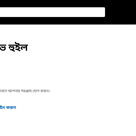
ইভ হুইল
া দেখতে আপনার সরঞ্জাম যোগ করুন।
গইন করুন