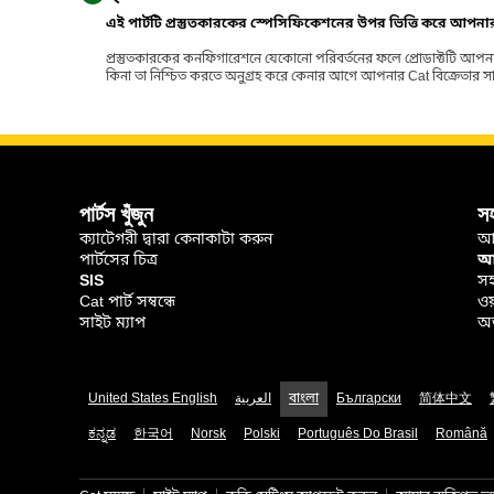
এই পার্টটি প্রস্তুতকারকের স্পেসিফিকেশনের উপর ভিত্তি করে আপন
প্রস্তুতকারকের কনফিগারেশনে যেকোনো পরিবর্তনের ফলে প্রোডাক্টটি আপনা
কিনা তা নিশ্চিত করতে অনুগ্রহ করে কেনার আগে আপনার Cat বিক্রেতার সাথে পর
পার্টস খুঁজুন
স
ক্যাটেগরী দ্বারা কেনাকাটা করুন
আ
পার্টসের চিত্র
আপ
SIS
সহ
Cat পার্ট সম্বন্ধে
ওয
সাইট ম্যাপ
অর
United States English
العربية
বাংলা
Български
简体中文
ಕನ್ನಡ
한국어
Norsk
Polski
Português Do Brasil
Română