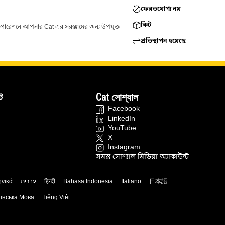
ফেরতযোগ্য নয়
কিট
ফিগারেশনে আপনার Cat এর সরঞ্জামের জন্য উপযুক্ত
প্রতিস্থাপন হয়েছে
ট
Cat সোশ্যাল
Facebook
LinkedIn
YouTube
X
Instagram
সমস্ত সোশ্যাল মিডিয়া অ্যাকাউন্ট
ηνικά
עברית
हिन्दी
Bahasa Indonesia
Italiano
日本語
їнська Мова
Tiếng Việt