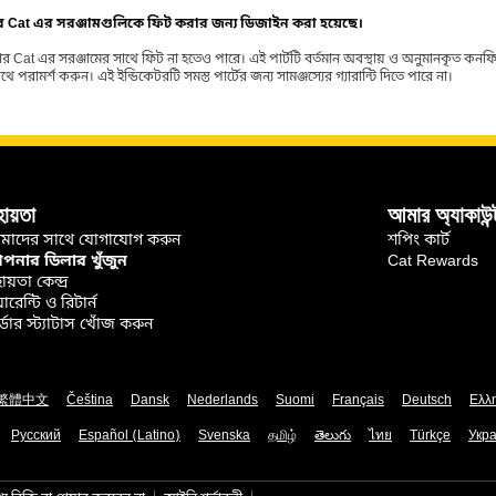
ার Cat এর সরঞ্জামগুলিকে ফিট করার জন্য ডিজাইন করা হয়েছে।
র Cat এর সরঞ্জামের সাথে ফিট না হতেও পারে। এই পার্টটি বর্তমান অবস্থায় ও অনুমানকৃত কন
ামর্শ করুন। এই ইন্ডিকেটরটি সমস্ত পার্টের জন্য সামঞ্জস্যের গ্যারান্টি দিতে পারে না।
হায়তা
আমার অ্যাকাউন্
মাদের সাথে যোগাযোগ করুন
শপিং কার্ট
নার ডিলার খুঁজুন
Cat Rewards
ায়তা কেন্দ্র
়ারেন্টি ও রিটার্ন
্ডার স্ট্যাটাস খোঁজ করুন
繁體中文
Čeština
Dansk
Nederlands
Suomi
Français
Deutsch
Ελλ
Русский
Español (Latino)
Svenska
தமிழ்
తెలుగు
ไทย
Türkçe
Укра