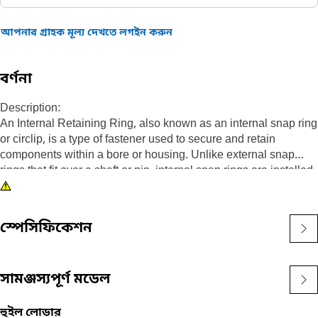
আপনার গ্রাহক মূল্য দেখতে লগইন করুন
বর্ণনা
Description:
An Internal Retaining Ring, also known as an internal snap ring
or circlip, is a type of fastener used to secure and retain
components within a bore or housing. Unlike external snap
rings that fit over a shaft or pin, internal snap rings are installed
inside a bore or groove to hold components in place. The main
purpose of an internal snap ring is to prevent axial movement or
displacement of components within a bore or housing. It acts as
স্পেসিফিকেশন
a retaining device, holding components such as bearings,
shafts, or seals securely in place.
সামঞ্জস্যপূর্ণ মডেল
Attributes:
• Manufactured to a precise specification and are built for
durability, reliability, and productivity.
হুইল লোডার