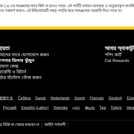
র Cat এর সরঞ্জামের সাথে ফিট না হতেও পারে। এই পার্টটি বর্তমান অবস্থায় ও অনুমানকৃত কন
ামর্শ করুন। এই ইন্ডিকেটরটি সমস্ত পার্টের জন্য সামঞ্জস্যের গ্যারান্টি দিতে পারে না।
হায়তা
আমার অ্যাকাউন্
মাদের সাথে যোগাযোগ করুন
শপিং কার্ট
নার ডিলার খুঁজুন
Cat Rewards
ায়তা কেন্দ্র
়ারেন্টি ও রিটার্ন
্ডার স্ট্যাটাস খোঁজ করুন
繁體中文
Čeština
Dansk
Nederlands
Suomi
Français
Deutsch
Ελλ
Русский
Español (Latino)
Svenska
தமிழ்
తెలుగు
ไทย
Türkçe
Укра
য বিক্রি বা শেয়ার করবেন না
আইনি শর্তাবলী