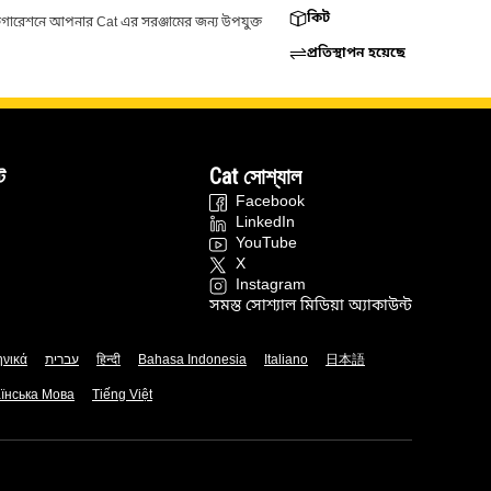
কিট
ফিগারেশনে আপনার Cat এর সরঞ্জামের জন্য উপযুক্ত
প্রতিস্থাপন হয়েছে
ট
Cat সোশ্যাল
Facebook
LinkedIn
YouTube
X
Instagram
সমস্ত সোশ্যাল মিডিয়া অ্যাকাউন্ট
ηνικά
עברית
हिन्दी
Bahasa Indonesia
Italiano
日本語
їнська Мова
Tiếng Việt