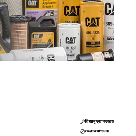
রিম্যানুফ্য়াকচারড
ফেরতযোগ্য নয়