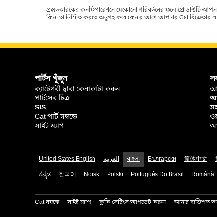
প্রস্তুতকারকের কনফিগারেশনে যেকোনো পরিবর্তনের ফলে প্রোডাক্টটি আপনা
কিনা তা নিশ্চিত করতে অনুগ্রহ করে কেনার আগে আপনার Cat বিক্রেতার সাথে পর
পার্টস খুঁজুন
স
ক্যাটেগরী দ্বারা কেনাকাটা করুন
আ
পার্টসের চিত্র
আপ
SIS
সহ
Cat পার্ট সম্বন্ধে
ওয
সাইট ম্যাপ
অর
United States English
العربية
বাংলা
Български
简体中文
ಕನ್ನಡ
한국어
Norsk
Polski
Português Do Brasil
Română
Cat সম্বন্ধে
সাইট ম্যাপ
কুকি সেটিংস আপডেট করুন
আমার ব্যক্তিগত তথ্