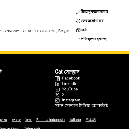
রিম্যানুফ্য়াকচারড
ফেরতযোগ্য নয়
কিট
ফিগারেশনে আপনার Cat এর সরঞ্জামের জন্য উপযুক্ত
প্রতিস্থাপন হয়েছে
ট
Cat সোশ্যাল
Facebook
LinkedIn
YouTube
X
Instagram
সমস্ত সোশ্যাল মিডিয়া অ্যাকাউন্ট
ηνικά
עברית
हिन्दी
Bahasa Indonesia
Italiano
日本語