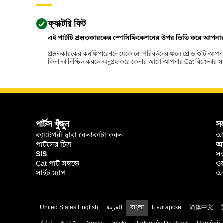
ফ্যাক্টরি ফিট
এই পার্টটি প্রস্তুতকারকের স্পেসিফিকেশনের উপর ভিত্তি করে আপন
প্রস্তুতকারকের কনফিগারেশনে যেকোনো পরিবর্তনের ফলে প্রোডাক্টটি আপনা
কিনা তা নিশ্চিত করতে অনুগ্রহ করে কেনার আগে আপনার Cat বিক্রেতার সাথে পর
পার্টস খুঁজুন
স
ক্যাটেগরী দ্বারা কেনাকাটা করুন
আ
পার্টসের চিত্র
আপ
SIS
সহ
Cat পার্ট সম্বন্ধে
ওয
সাইট ম্যাপ
অর
United States English
العربية
বাংলা
Български
简体中文