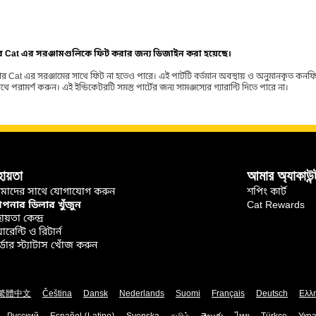
ার Cat এর সরঞ্জামগুলিকে ফিট করার জন্য ডিজাইন করা হয়েছে।
র Cat এর সরঞ্জামের সাথে ফিট না হতেও পারে। এই পার্টটি বর্তমান অবস্থায় ও অনুমানকৃত কন
ামর্শ করুন। এই ইন্ডিকেটরটি সমস্ত পার্টের জন্য সামঞ্জস্যের গ্যারান্টি দিতে পারে না।
হায়তা
আমার অ্যাকাউন্
মাদের সাথে যোগাযোগ করুন
শপিং কার্ট
নার ডিলার খুঁজুন
Cat Rewards
ায়তা কেন্দ্র
়ারেন্টি ও রিটার্ন
্ডার স্ট্যাটাস খোঁজ করুন
繁體中文
Čeština
Dansk
Nederlands
Suomi
Français
Deutsch
Ελλ