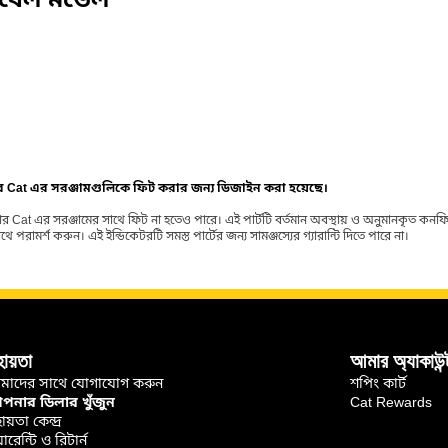
িবেল মডেল
ার Cat এর সরঞ্জামগুলিকে ফিট করার জন্য ডিজাইন করা হয়েছে।
র Cat এর সরঞ্জামের সাথে ফিট না হতেও পারে। এই পার্টটি বর্তমান অবস্থায় ও অনুমানকৃত কন
ামর্শ করুন। এই ইন্ডিকেটরটি সমস্ত পার্টের জন্য সামঞ্জস্যের গ্যারান্টি দিতে পারে না।
হায়তা
আমার অ্যাকাউন্
মাদের সাথে যোগাযোগ করুন
শপিং কার্ট
নার ডিলার খুঁজুন
Cat Rewards
ায়তা কেন্দ্র
়ারেন্টি ও রিটার্ন