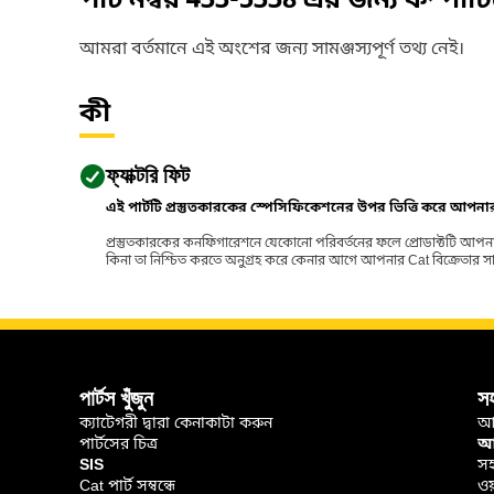
পার্ট নম্বর
433-5338
এর জন্য কম্পাট
আমরা বর্তমানে এই অংশের জন্য সামঞ্জস্যপূর্ণ তথ্য নেই।
কী
ফ্যাক্টরি ফিট
এই পার্টটি প্রস্তুতকারকের স্পেসিফিকেশনের উপর ভিত্তি করে আপন
প্রস্তুতকারকের কনফিগারেশনে যেকোনো পরিবর্তনের ফলে প্রোডাক্টটি আপনা
কিনা তা নিশ্চিত করতে অনুগ্রহ করে কেনার আগে আপনার Cat বিক্রেতার সাথে পর
পার্টস খুঁজুন
স
ক্যাটেগরী দ্বারা কেনাকাটা করুন
আ
পার্টসের চিত্র
আপ
SIS
সহ
Cat পার্ট সম্বন্ধে
ওয