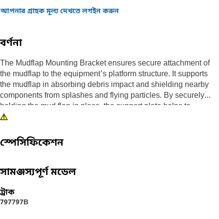
আপনার গ্রাহক মূল্য দেখতে লগইন করুন
বর্ণনা
The Mudflap Mounting Bracket ensures secure attachment of
the mudflap to the equipment's platform structure. It supports
the mudflap in absorbing debris impact and shielding nearby
components from splashes and flying particles. By securely
holding the mud flap in place, the support plate helps to
maintain its position and effectiveness, ensuring it adequately
protects the equipment.
স্পেসিফিকেশন
Attributes:
• Absorb vibrations and shocks during operation over rough
terrain.
সামঞ্জস্যপূর্ণ মডেল
• Maintains proper mudflap alignment.
• Prevents mudflap entanglement with tires or tracks, ensuring
ট্রাক
safety.
797
797B