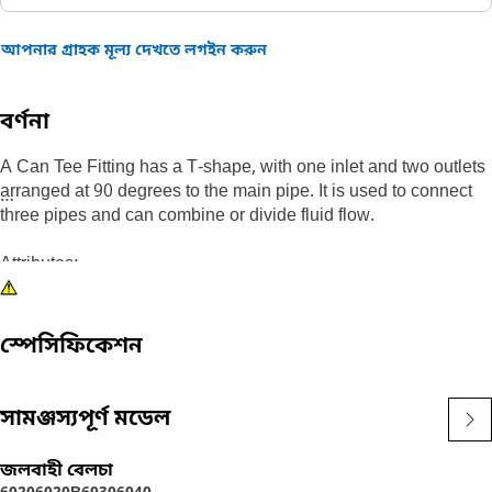
আপনার গ্রাহক মূল্য দেখতে লগইন করুন
বর্ণনা
A Can Tee Fitting has a T-shape, with one inlet and two outlets
arranged at 90 degrees to the main pipe. It is used to connect
three pipes and can combine or divide fluid flow.
Attributes:
• Provided with a fastener of size M4 for secure fastening
• Manufactured to precise specifications and is durable and
reliable
স্পেসিফিকেশন
Applications:
A Can Tee Fitting is used for connecting three pipes of the
সামঞ্জস্যপূর্ণ মডেল
same size or different sizes, changing the direction of a pipe
run, or both.
জলবাহী বেলচা