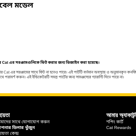
িবেল মডেল
ার Cat এর সরঞ্জামগুলিকে ফিট করার জন্য ডিজাইন করা হয়েছে।
র Cat এর সরঞ্জামের সাথে ফিট না হতেও পারে। এই পার্টটি বর্তমান অবস্থায় ও অনুমানকৃত কন
ামর্শ করুন। এই ইন্ডিকেটরটি সমস্ত পার্টের জন্য সামঞ্জস্যের গ্যারান্টি দিতে পারে না।
হায়তা
আমার অ্যাকাউন্
মাদের সাথে যোগাযোগ করুন
শপিং কার্ট
নার ডিলার খুঁজুন
Cat Rewards
ায়তা কেন্দ্র