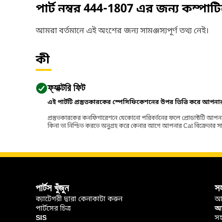
পার্ট নম্বর
444-1807
এর জন্য কম্পাট
আমরা বর্তমানে এই অংশের জন্য সামঞ্জস্যপূর্ণ তথ্য নেই।
কী
ফ্যাক্টরি ফিট
এই পার্টটি প্রস্তুতকারকের স্পেসিফিকেশনের উপর ভিত্তি করে আপন
প্রস্তুতকারকের কনফিগারেশনে যেকোনো পরিবর্তনের ফলে প্রোডাক্টটি আপনা
কিনা তা নিশ্চিত করতে অনুগ্রহ করে কেনার আগে আপনার Cat বিক্রেতার সাথে পর
পার্টস খুঁজুন
স
ক্যাটেগরী দ্বারা কেনাকাটা করুন
আ
পার্টসের চিত্র
আপ
SIS
সহ