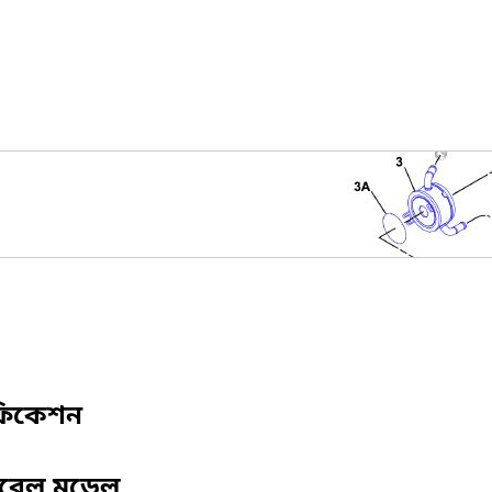
ফিকেশন
িবেল মডেল