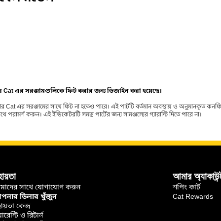
ার Cat এর সরঞ্জামগুলিকে ফিট করার জন্য ডিজাইন করা হয়েছে।
র Cat এর সরঞ্জামের সাথে ফিট না হতেও পারে। এই পার্টটি বর্তমান অবস্থায় ও অনুমানকৃত কন
ামর্শ করুন। এই ইন্ডিকেটরটি সমস্ত পার্টের জন্য সামঞ্জস্যের গ্যারান্টি দিতে পারে না।
হায়তা
আমার অ্যাকাউন্
মাদের সাথে যোগাযোগ করুন
শপিং কার্ট
নার ডিলার খুঁজুন
Cat Rewards
ায়তা কেন্দ্র
়ারেন্টি ও রিটার্ন