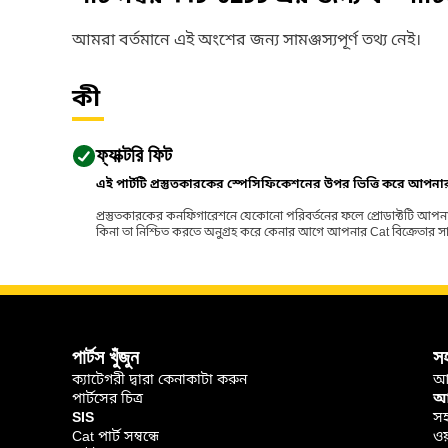
আমরা বর্তমানে এই অংশের জন্য সামঞ্জস্যপূর্ণ তথ্য নেই।
কী
ফ্যাক্টরি ফিট
এই পার্টটি প্রস্তুতকারকের স্পেসিফিকেশনের উপর ভিত্তি করে আপন
প্রস্তুতকারকের কনফিগারেশনে যেকোনো পরিবর্তনের ফলে প্রোডাক্টটি আপনা
কিনা তা নিশ্চিত করতে অনুগ্রহ করে কেনার আগে আপনার Cat বিক্রেতার সাথে পর
পার্টস খুঁজুন
স
ক্যাটেগরী দ্বারা কেনাকাটা করুন
আ
পার্টসের চিত্র
আপ
SIS
সহ
Cat পার্ট সম্বন্ধে
ওয