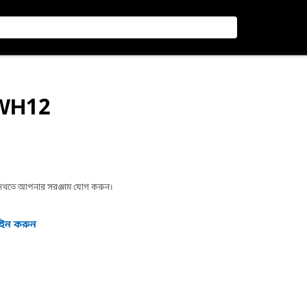
-WH12
া দেখতে আপনার সরঞ্জাম যোগ করুন।
গইন করুন