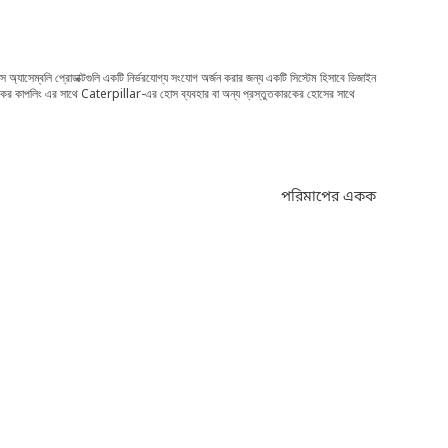
স অ্যাসেম্বলি প্রোডাক্টগুলি একটি নির্ভরযোগ্য সংযোগ অর্জন করার জন্য একটি সিস্টেম হিসাবে ডিজাইন
তুতকারকের কাপলিং এর সাথে Caterpillar-এর হোস ব্যবহার বা অন্য প্রস্তুতকারকের হোসের সাথে
পরিমাপের একক