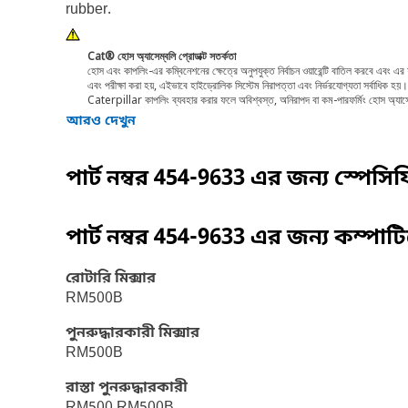
rubber.
Cat® হোস অ্যাসেম্বলি প্রোডাক্ট সতর্কতা
হোস এবং কাপলিং-এর কম্বিনেশনের ক্ষেত্রে অনুপযুক্ত নির্বাচন ওয়ারেন্টি বাতিল করবে এবং এর
এবং পরীক্ষা করা হয়, এইভাবে হাইড্রোলিক সিস্টেম নিরাপত্তা এবং নির্ভরযোগ্যতা সর্বাধিক
Caterpillar কাপলিং ব্যবহার করার ফলে অবিশ্বস্ত, অনিরাপদ বা কম-পারফর্মিং হোস অ্য
আরও দেখুন
পার্ট নম্বর
454-9633
এর জন্য স্পেসি
পার্ট নম্বর
454-9633
এর জন্য কম্পাট
রোটারি মিক্সার
RM500B
পুনরুদ্ধারকারী মিক্সার
RM500B
রাস্তা পুনরুদ্ধারকারী