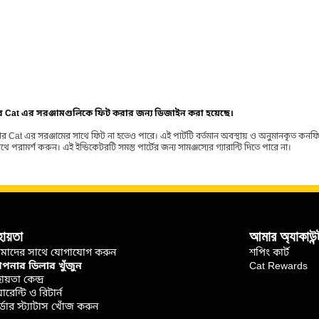
ার Cat এর সরঞ্জামগুলিকে ফিট করার জন্য ডিজাইন করা হয়েছে।
র Cat এর সরঞ্জামের সাথে ফিট না হতেও পারে। এই পার্টটি বর্তমান অবস্থায় ও অনুমানকৃত কন
ামর্শ করুন। এই ইন্ডিকেটরটি সমস্ত পার্টের জন্য সামঞ্জস্যের গ্যারান্টি দিতে পারে না।
হায়তা
আমার অ্যাকাউন্
মাদের সাথে যোগাযোগ করুন
শপিং কার্ট
নার ডিলার খুঁজুন
Cat Rewards
ায়তা কেন্দ্র
়ারেন্টি ও রিটার্ন
্ডার স্ট্যাটাস খোঁজ করুন