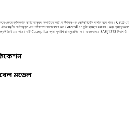
 ফলে গুরুতর ব্যক্তিগত আঘাত বা মৃত্যু, সম্পত্তির ক্ষতি, বা উপাদান এবং মেশিন সিস্টেম ব্যর্থতা হতে পারে। Cat® হো
 হয়। এটাও বাঞ্ছনীয় যে উপযুক্ত এবং সঠিকভাবে রক্ষণাবেক্ষণ করা Caterpillar টুলিং ব্যবহার করা হয়। অন্য প্রস্
াসেম্বলি তৈরি হতে পারে। এটি Caterpillar দ্বারা সুপারিশ বা অনুমোদিত নয়। আরও জানতে SAE J1273 বিভাগ 6.
ফিকেশন
িবেল মডেল