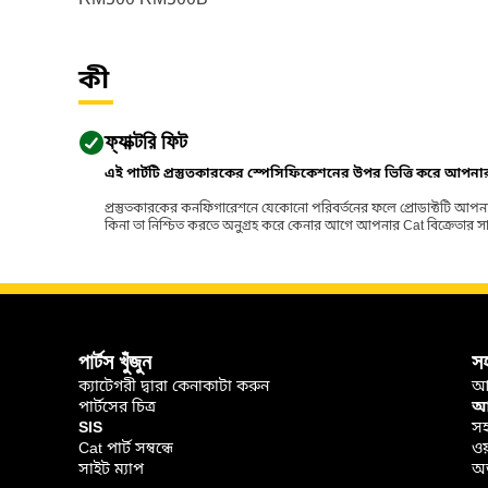
RM500 RM500B
কী
ফ্যাক্টরি ফিট
এই পার্টটি প্রস্তুতকারকের স্পেসিফিকেশনের উপর ভিত্তি করে আপন
প্রস্তুতকারকের কনফিগারেশনে যেকোনো পরিবর্তনের ফলে প্রোডাক্টটি আপনা
কিনা তা নিশ্চিত করতে অনুগ্রহ করে কেনার আগে আপনার Cat বিক্রেতার সাথে পর
পার্টস খুঁজুন
স
ক্যাটেগরী দ্বারা কেনাকাটা করুন
আ
পার্টসের চিত্র
আপ
SIS
সহ
Cat পার্ট সম্বন্ধে
ওয
সাইট ম্যাপ
অর